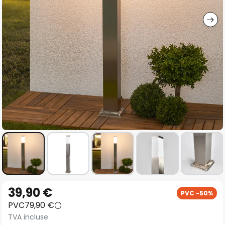
gallery
Skip
39,90 €
PVC -50%
to
PVC
79,90 €
the
TVA incluse
beginning