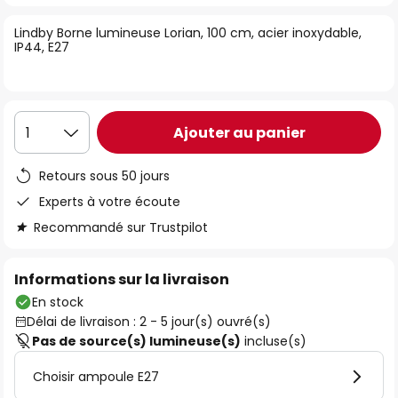
of
Lindby Borne lumineuse Lorian, 100 cm, acier inoxydable,
the
IP44, E27
images
gallery
Ajouter au panier
1
Retours sous 50 jours
Experts à votre écoute
Recommandé sur Trustpilot
Informations sur la livraison
En stock
Délai de livraison : 2 - 5 jour(s) ouvré(s)
Pas de source(s) lumineuse(s)
incluse(s)
Choisir ampoule E27