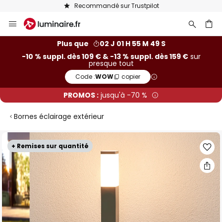
Recommandé sur Trustpilot
Allez
au
contenu
ercher
Plus que
02 J 01 H 55 M 49 S
-10 % suppl. dès 109 € & -13 % suppl. dès 159 €
sur
presque tout
Code :
WOW
copier
PROMOS :
jusqu'à -70 %
Bornes éclairage extérieur
Skip
+ Remises sur quantité
to
the
end
of
the
images