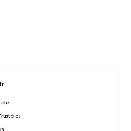
fr
oute
ustpilot
rs