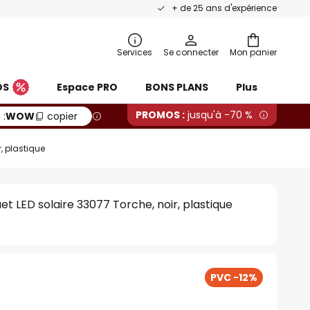
+ de 25 ans d'expérience
Services
Se connecter
Mon panier
OS
Espace PRO
BONS PLANS
Plus
PROMOS :
jusqu'à -70 %
 :
WOW
copier
, plastique
et LED solaire 33077 Torche, noir, plastique
PVC -12%