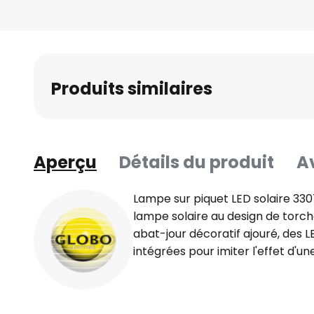
beginning
of
the
images
Produits similaires
gallery
Aperçu
Détails du produit
Av
Lampe sur piquet LED solaire 330
lampe solaire au design de torch
abat-jour décoratif ajouré, des 
intégrées pour imiter l'effet d'u