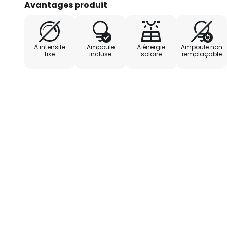
Avantages produit
À intensité
Ampoule
À énergie
Ampoule non
fixe
incluse
solaire
remplaçable