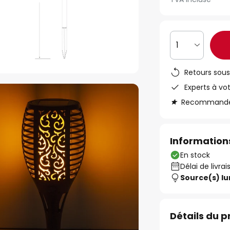
1
Retours sous
Experts à vo
Recommandé s
Informations
En stock
Délai de livrai
Source(s) l
Détails du p