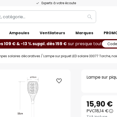
Experts à votre écoute
Rechercher
Ampoules
Ventilateurs
Marques
PROM
ès 109 € & -13 % suppl. dès 159 €
sur presque tout
Code
pes solaires décoratives
Lampe sur piquet LED solaire 33077 Torche, noir
Lampe sur piqu
15,90 €
PVC
18,14 €
TVA incluse