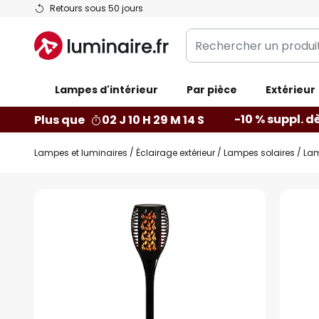
Allez
Retours sous 50 jours
au
Rechercher
contenu
un
produit,
Lampes d'intérieur
catégorie...
Par pièce
Extérieur
-10 % suppl. d
Plus que
02 J 10 H 29 M 13 S
Lampes et luminaires
Éclairage extérieur
Lampes solaires
Lam
Skip
to
the
end
of
the
images