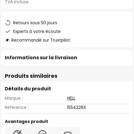
TVA incluse
of
the
images
Retours sous 50 jours
gallery
Experts à votre écoute
Recommandé sur Trustpilot
Informations sur la livraison
Produits similaires
Détails du produit
Marque :
HELL
Référence :
1554228X
Avantages produit