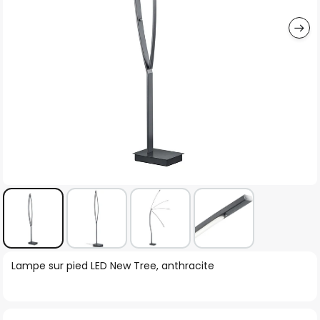
gallery
Skip
Lampe sur pied LED New Tree, anthracite
to
the
beginning