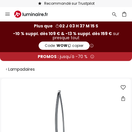
Recommandé sur Trustpilot
Allez
au
contenu
ercher
Plus que
02 J 03 H 37 M 15 S
-10 % suppl. dès 109 € & -13 % suppl. dès 159 €
sur
presque tout
Code :
WOW
copier
PROMOS :
jusqu'à -70 %
Lampadaires
Skip
to
the
end
of
the
images