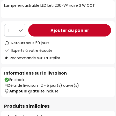
of
Lampe encastrable LED Leti 200-VP noire 3 W CCT
the
images
gallery
Ajouter au panier
1
Retours sous 50 jours
Experts à votre écoute
Recommandé sur Trustpilot
Informations sur la livraison
En stock
Délai de livraison : 2 - 5 jour(s) ouvré(s)
Ampoule gratuite
incluse
Produits similaires