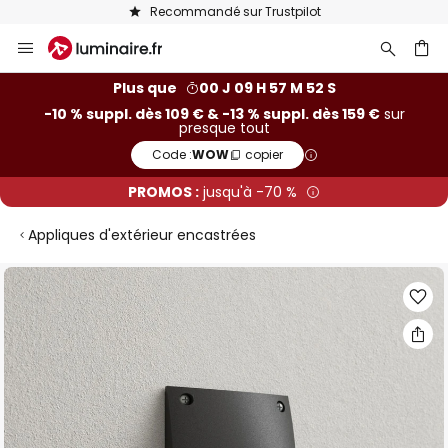
Recommandé sur Trustpilot
Allez
au
contenu
ercher
Plus que
00 J 09 H 57 M 51 S
-10 % suppl. dès 109 € & -13 % suppl. dès 159 €
sur
presque tout
Code :
WOW
copier
PROMOS :
jusqu'à -70 %
Appliques d'extérieur encastrées
Skip
to
the
end
of
the
images