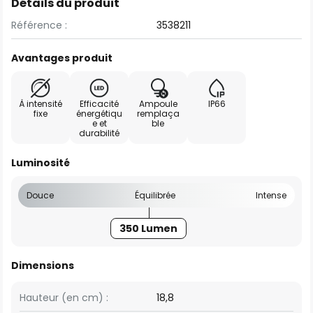
Détails du produit
Référence :
3538211
Avantages produit
À intensité
Efficacité
Ampoule
IP66
fixe
énergétiqu
remplaça
e et
ble
durabilité
Luminosité
Douce
Équilibrée
Intense
350 Lumen
Dimensions
Hauteur (en cm) :
18,8