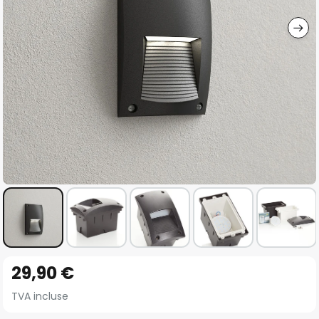
gallery
Skip
29,90 €
to
the
TVA incluse
beginning