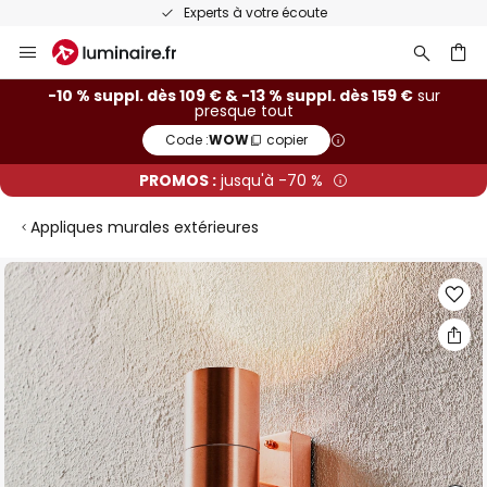
Recommandé sur Trustpilot
Allez
au
contenu
ercher
-10 % suppl. dès 109 € & -13 % suppl. dès 159 €
sur
presque tout
Code :
WOW
copier
PROMOS :
jusqu'à -70 %
Appliques murales extérieures
Skip
to
the
end
of
the
images
gallery