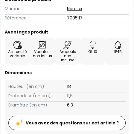
Marque :
Nordlux
Référence :
7005117
Avantages produit
À intensité
Variateur
Ampoule
GU10
IP45
variable
non inclus
non
incluse
Dimensions
Hauteur (en cm) :
18
Profondeur (en cm) :
11,5
Diamètre (en cm) :
6,3
Vous avez des questions sur cet article ?