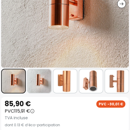
Skip
85,90 €
PVC -30,01 €
to
PVC
115,91 €
the
TVA incluse
beginning
dont 0.13 € d’éco-participation
of