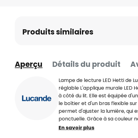
Skip
to
the
beginning
Produits similaires
of
the
images
gallery
Aperçu
Détails du produit
Av
Lampe de lecture LED Hetti de Lu
réglable L'applique murale LED He
à côté du lit. Elle est équipée d'
le boîtier et d'un bras flexible su
permet d'ajuster la lumière, qui 
ponctuelle. Grâce à sa couleur n
fabriquée en métal s'intègre dis
En savoir plus