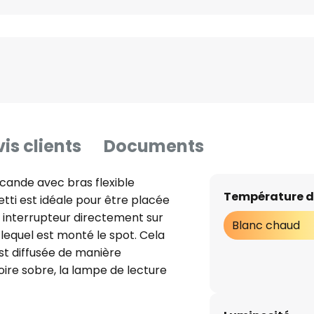
is clients
Documents
cande avec bras flexible
Température d
tti est idéale pour être placée
un interrupteur directement sur
Blanc chaud
r lequel est monté le spot. Cela
est diffusée de manière
oire sobre, la lampe de lecture
crètement dans l'espace de vie.