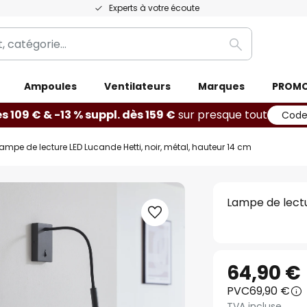
Experts à votre écoute
Rechercher
Ampoules
Ventilateurs
Marques
PROM
ès 109 € & -13 % suppl. dès 159 €
sur presque tout
Code
ampe de lecture LED Lucande Hetti, noir, métal, hauteur 14 cm
Lampe de lectu
64,90 €
PVC
69,90 €
TVA incluse