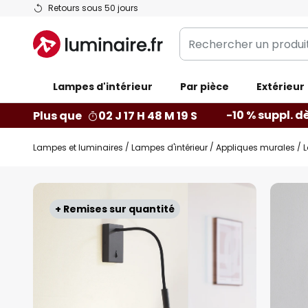
Allez
Retours sous 50 jours
au
Rechercher
contenu
un
produit,
Lampes d'intérieur
catégorie...
Par pièce
Extérieur
-10 % suppl. d
Plus que
02 J 17 H 48 M 18 S
Lampes et luminaires
Lampes d'intérieur
Appliques murales
L
Skip
to
+ Remises sur quantité
the
end
of
the
images