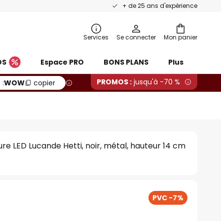
+ de 25 ans d'expérience
Services
Se connecter
Mon panier
OS
Espace PRO
BONS PLANS
Plus
PROMOS :
jusqu'à -70 %
 :
WOW
copier
re LED Lucande Hetti, noir, métal, hauteur 14 cm
PVC -7%