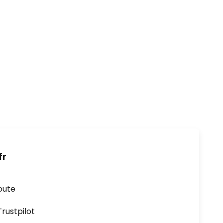
fr
oute
ustpilot