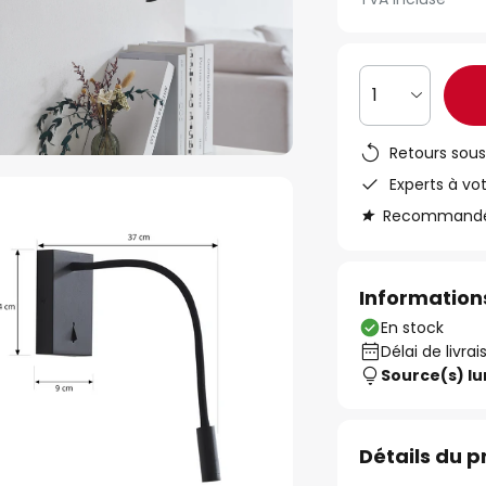
1
Retours sous
Experts à vo
Recommandé s
Informations
En stock
Délai de livrai
Source(s) l
Détails du p