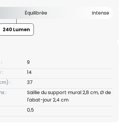
Équilibrée
Intense
240 Lumen
:
9
 :
14
cm) :
37
s :
Saillie du support mural 2,8 cm, Ø de
l'abat-jour 2,4 cm
0,5