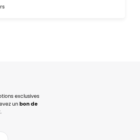
rs
tions exclusives
cevez un
bon de
.