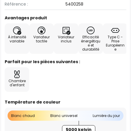
Référence :
5400258
Avantages produit
À intensité
Variateur
Variateur
Efficacité
Type C -
variable
tactile
inclus
énergétiqu
Prise
e et
Européenn
durabilité
e
Parfait pour les pièces suivantes :
Chambre
d'enfant
Température de couleur
Blanc chaud
Blanc universel
Lumière du jour
5000 kelvin