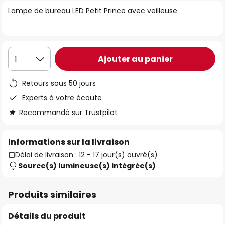
of
Lampe de bureau LED Petit Prince avec veilleuse
the
images
gallery
Ajouter au panier
1
Retours sous 50 jours
Experts à votre écoute
Recommandé sur Trustpilot
Informations sur la livraison
Délai de livraison : 12 - 17 jour(s) ouvré(s)
Source(s) lumineuse(s) intégrée(s)
Produits similaires
Détails du produit