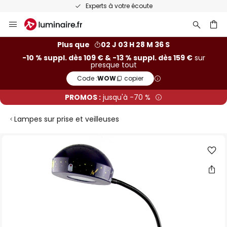
Experts à votre écoute
Allez
au
contenu
ercher
Plus que
02 J 03 H 28 M 35 S
-10 % suppl. dès 109 € & -13 % suppl. dès 159 €
sur
presque tout
Code :
WOW
copier
PROMOS :
jusqu'à -70 %
Lampes sur prise et veilleuses
Skip
to
the
end
of
the
images