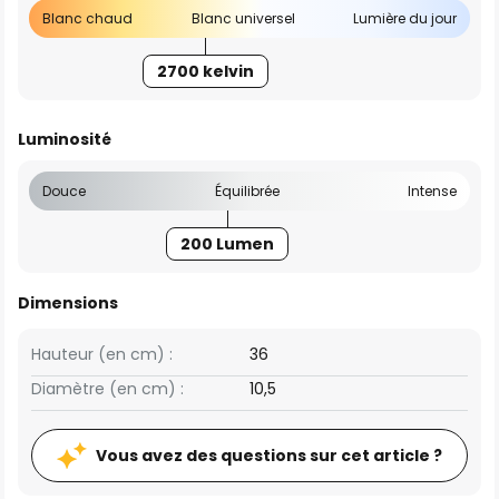
Blanc chaud
Blanc universel
Lumière du jour
2700 kelvin
Luminosité
Douce
Équilibrée
Intense
200 Lumen
Dimensions
Hauteur (en cm) :
36
Diamètre (en cm) :
10,5
Vous avez des questions sur cet article ?