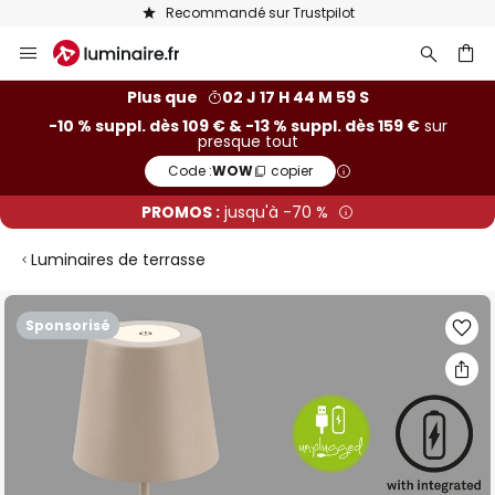
Recommandé sur Trustpilot
Allez
au
contenu
ercher
Plus que
02 J 17 H 44 M 58 S
-10 % suppl. dès 109 € & -13 % suppl. dès 159 €
sur
presque tout
Code :
WOW
copier
PROMOS :
jusqu'à -70 %
Luminaires de terrasse
Skip
Sponsorisé
to
the
end
of
the
images