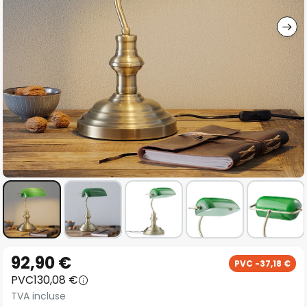
gallery
Skip
92,90 €
PVC -37,18 €
to
PVC
130,08 €
the
TVA incluse
beginning