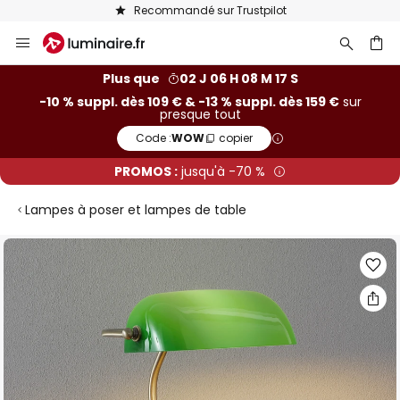
Recommandé sur Trustpilot
Allez
au
contenu
ercher
Plus que
02 J 06 H 08 M 16 S
-10 % suppl. dès 109 € & -13 % suppl. dès 159 €
sur
presque tout
Code :
WOW
copier
PROMOS :
jusqu'à -70 %
Lampes à poser et lampes de table
Skip
to
the
end
of
the
images