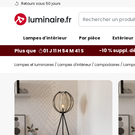
Allez
Retours sous 50 jours
au
Rechercher
contenu
un
produit,
Lampes d'intérieur
catégorie...
Par pièce
Extérieur
-10 % suppl. d
Plus que
01 J 11 H 54 M 40 S
Lampes et luminaires
Lampes d'intérieur
Lampadaires
Lampad
Skip
to
the
end
of
the
images