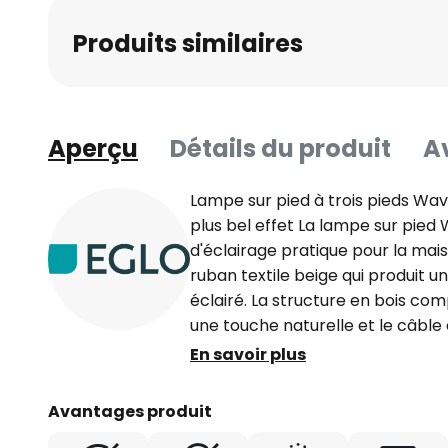
beginning
Produits similaires
of
the
images
gallery
Aperçu
Détails du produit
Av
Lampe sur pied à trois pieds Wa
plus bel effet La lampe sur pie
d'éclairage pratique pour la mais
ruban textile beige qui produit un
éclairé. La structure en bois co
une touche naturelle et le câble 
parfaitement dans le design. Ce
En savoir plus
combinaison de fonctionnalité et
s'intègre bien dans différents 
Avantages produit
d'un interrupteur à pied sur le câ