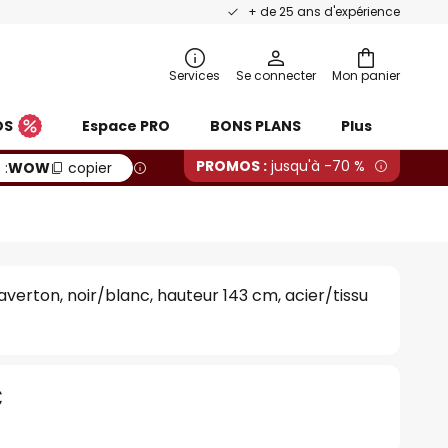
+ de 25 ans d'expérience
Services
Se connecter
Mon panier
OS
Espace PRO
BONS PLANS
Plus
PROMOS :
jusqu'à -70 %
 :
WOW
copier
erton, noir/blanc, hauteur 143 cm, acier/tissu
€