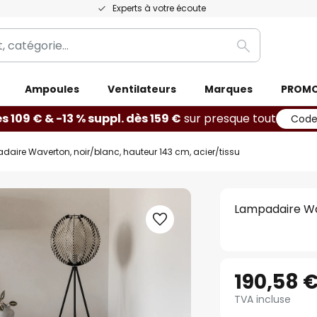
Experts à votre écoute
Rechercher
Ampoules
Ventilateurs
Marques
PROM
ès 109 € & -13 % suppl. dès 159 €
sur presque tout
Code
aire Waverton, noir/blanc, hauteur 143 cm, acier/tissu
Lampadaire Wav
190,58 
TVA incluse