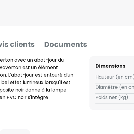
is clients
Documents
verton avec un abat-jour du
Dimensions
d Waverton est un élément
on. L'abat-jour est entouré d'un
Hauteur (en cm)
 bel effet lumineux lorsqu'il est
Diamètre (en cm
mposite noir donne à la lampe
en PVC noir s'intègre
Poids net (kg) :
tte lampe offre une
 d'esthétique sobre qui
styles d'aménagement. Équipée
ble.