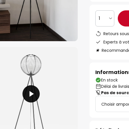
1
Retours sous
Experts à vo
Recommandé s
Informations
En stock
Délai de livrai
Pas de sour
Choisir ampo