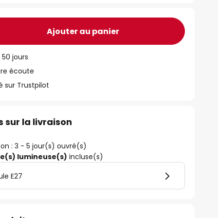
Ajouter au panier
 50 jours
tre écoute
ur Trustpilot
 sur la livraison
son : 3 - 5 jour(s) ouvré(s)
ce(s) lumineuse(s)
incluse(s)
ule E27