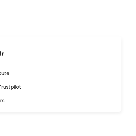
fr
oute
ustpilot
rs