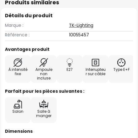
Produits similaires
Détails du produit
Marque :
TK-Lighting
Référence :
10055457
Avantages produit
À intensité
Ampoule
E27
Interrupteu
Type E+F
fixe
non
r sur câble
incluse
Parfait pour les pièces suivantes :
Salon
Salle à
manger
Dimensions