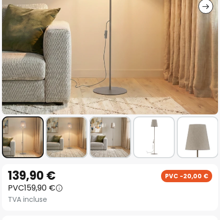
Skip
139,90 €
PVC -20,00 €
to
PVC
159,90 €
the
TVA incluse
beginning
of