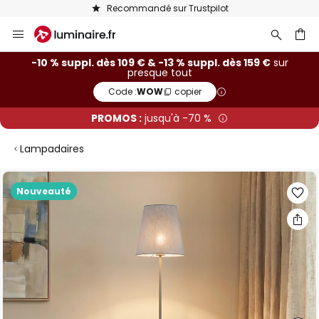
Recommandé sur Trustpilot
Allez
au
contenu
ercher
-10 % suppl. dès 109 € & -13 % suppl. dès 159 €
sur
presque tout
Code :
WOW
copier
PROMOS :
jusqu'à -70 %
Lampadaires
Skip
Nouveauté
to
the
end
of
the
images
gallery