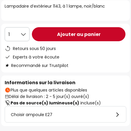
of
Lampadaire d’extérieur 1143, à 1 lampe, noir/blanc
the
images
gallery
Ajouter au panier
1
Retours sous 50 jours
Experts à votre écoute
Recommandé sur Trustpilot
Informations sur la livraison
Plus que quelques articles disponibles
Délai de livraison : 2 - 5 jour(s) ouvré(s)
Pas de source(s) lumineuse(s)
incluse(s)
Choisir ampoule E27