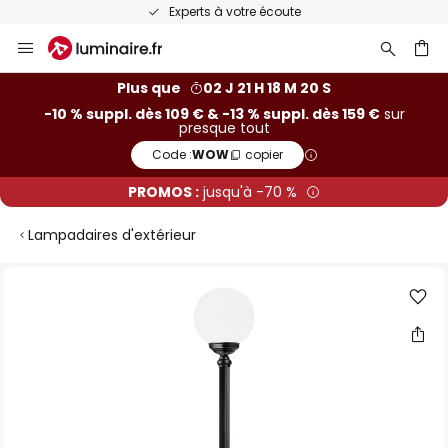
Experts à votre écoute
Allez
au
contenu
ercher
Plus que
02 J 21 H 18 M 20 S
-10 % suppl. dès 109 € & -13 % suppl. dès 159 €
sur
presque tout
Code :
WOW
copier
PROMOS :
jusqu'à -70 %
Lampadaires d'extérieur
Skip
to
the
end
of
the
images