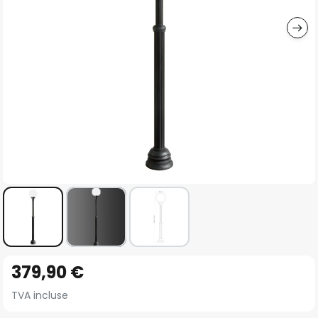
gallery
Skip
379,90 €
to
the
TVA incluse
beginning