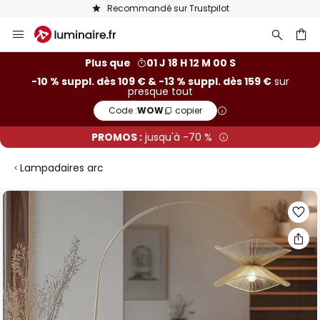
Recommandé sur Trustpilot
Allez
au
contenu
ercher
Plus que
01 J 18 H 11 M 59 S
-10 % suppl. dès 109 € & -13 % suppl. dès 159 €
sur
presque tout
Code :
WOW
copier
PROMOS :
jusqu'à -70 %
Lampadaires arc
Skip
to
the
end
of
the
images