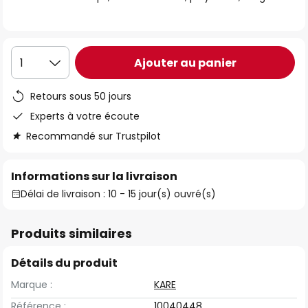
the
images
gallery
Ajouter au panier
1
Retours sous 50 jours
Experts à votre écoute
Recommandé sur Trustpilot
Informations sur la livraison
Délai de livraison : 10 - 15 jour(s) ouvré(s)
Produits similaires
Détails du produit
Marque :
KARE
Référence :
10040448