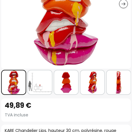
Skip
49,89 €
to
the
TVA incluse
beginning
of
KARE Chandelier Lips, hauteur 30 cm, polyrésine, rouge