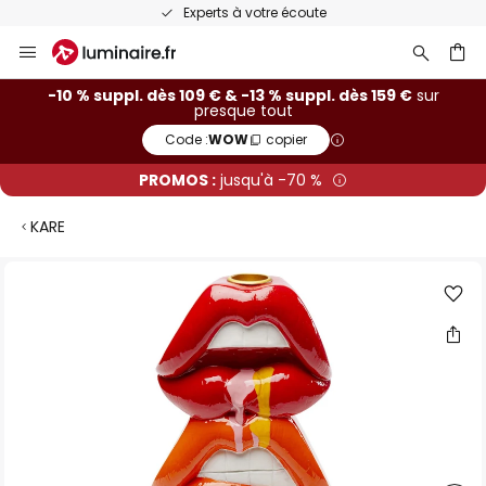
Experts à votre écoute
Allez
au
contenu
ercher
-10 % suppl. dès 109 € & -13 % suppl. dès 159 €
sur
presque tout
Code :
WOW
copier
PROMOS :
jusqu'à -70 %
KARE
Skip
to
the
end
of
the
images
gallery