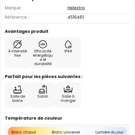
Marque :
Helestra
Référence :
4516461
Avantages produit
À intensité
Efficacité
IP44
fixe
énergétiqu
e et
durabilité
Parfait pour les pièces suivantes :
Salle de
Salon
Salle à
bains
manger
Température de couleur
Blanc chaud
Blanc universel
Lumière du jour