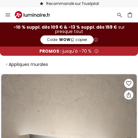
Recommandé sur Trustpilot
Allez
au
contenu
ercher
-10 % suppl. dès 109 € & -13 % suppl. dès 159 €
sur
presque tout
Code :
WOW
copier
PROMOS :
jusqu'à -70 %
Appliques murales
Skip
to
the
end
of
the
images
gallery