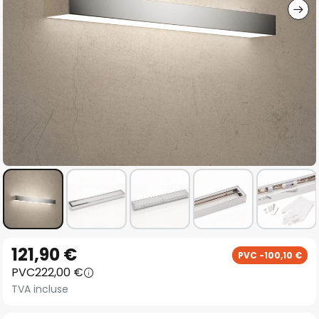
Skip
121,90 €
PVC -100,10 €
to
PVC
222,00 €
the
TVA incluse
beginning
of