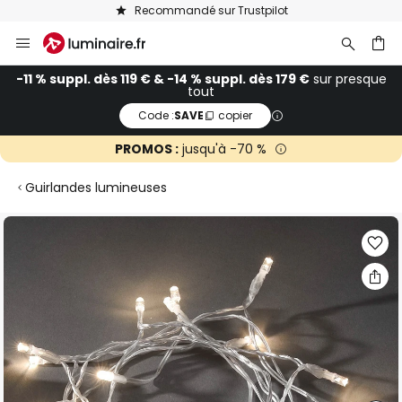
Recommandé sur Trustpilot
Allez
au
contenu
ercher
-11 % suppl. dès 119 € & -14 % suppl. dès 179 €
sur presque
tout
Code :
SAVE
copier
PROMOS :
jusqu'à -70 %
Guirlandes lumineuses
Skip
to
the
end
of
the
images
gallery