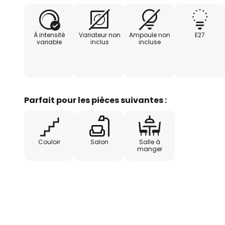
À intensité
Variateur non
Ampoule non
E27
variable
inclus
incluse
Parfait pour les pièces suivantes :
Couloir
Salon
Salle à
manger