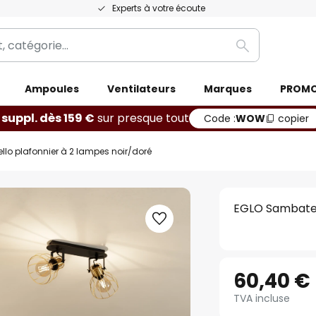
Experts à votre écoute
Rechercher
Ampoules
Ventilateurs
Marques
PROM
 suppl. dès 159 €
sur presque tout
Code :
WOW
copier
lo plafonnier à 2 lampes noir/doré
EGLO Sambatell
60,40 €
TVA incluse