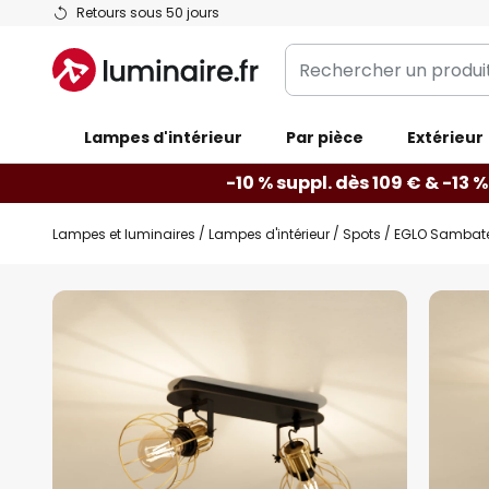
Allez
Retours sous 50 jours
au
Rechercher
contenu
un
produit,
Lampes d'intérieur
catégorie...
Par pièce
Extérieur
-10 % suppl. dès 109 € & -13 %
Lampes et luminaires
Lampes d'intérieur
Spots
EGLO Sambatel
Skip
to
the
end
of
the
images