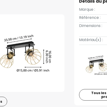
Détails du p
Marque :
Référence :
Dimensions :
Matériau(x) :
Tous les
pr
os