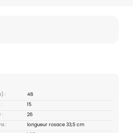
) :
48
:
15
 :
26
s :
longueur rosace 33,5 cm