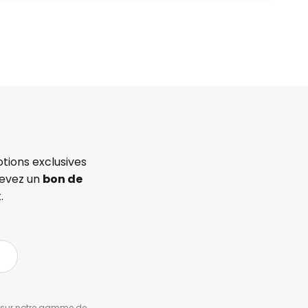
tions exclusives
cevez un
bon de
.
es sur notre gamme de