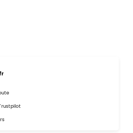
fr
oute
ustpilot
rs