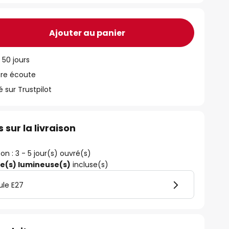
Ajouter au panier
 50 jours
tre écoute
ur Trustpilot
 sur la livraison
son : 3 - 5 jour(s) ouvré(s)
ce(s) lumineuse(s)
incluse(s)
ule E27