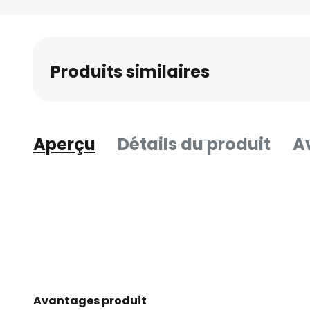
Skip
to
the
beginning
Produits similaires
of
the
images
gallery
Aperçu
Détails du produit
Av
Avantages produit