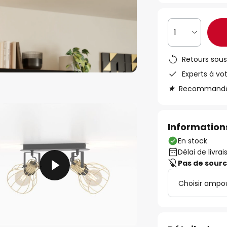
1
Retours sous
Experts à vo
Recommandé s
Informations
En stock
Délai de livrai
Pas de sour
Choisir ampo