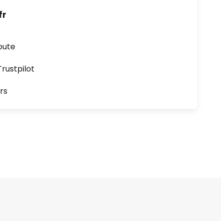
fr
oute
ustpilot
rs