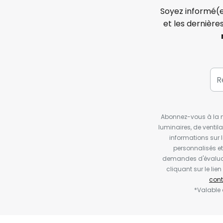
Soyez informé(e
et les dernière
Abonnez-vous à la ne
luminaires, de ventil
informations sur 
personnalisés e
demandes d'évaluat
cliquant sur le li
cont
*Valable