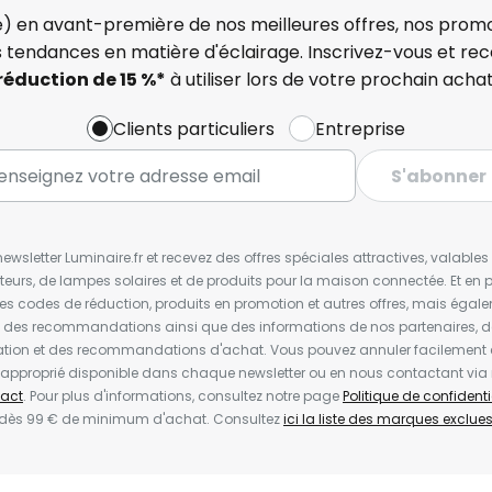
) en avant-première de nos meilleures offres, nos promo
s tendances en matière d'éclairage. Inscrivez-vous et re
réduction de 15 %*
à utiliser lors de votre prochain achat
Clients particuliers
Entreprise
S'abonner
wsletter Luminaire.fr et recevez des offres spéciales attractives, valabl
ateurs, de lampes solaires et de produits pour la maison connectée. Et en pl
les codes de réduction, produits en promotion et autres offres, mais égal
t des recommandations ainsi que des informations de nos partenaires, d
ion et des recommandations d'achat. Vous pouvez annuler facilement 
en approprié disponible dans chaque newsletter ou en nous contactant via
act
. Pour plus d'informations, consultez notre page
Politique de confidenti
 dès 99 € de minimum d'achat. Consultez
ici la liste des marques exclues 