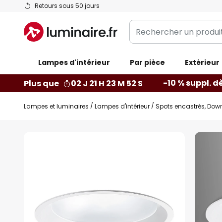
Allez
Retours sous 50 jours
au
Rechercher
contenu
un
produit,
Lampes d'intérieur
catégorie...
Par pièce
Extérieur
-10 % suppl. d
Plus que
02 J 21 H 23 M 51 S
Lampes et luminaires
Lampes d'intérieur
Spots encastrés, Down
Skip
to
the
end
of
the
images