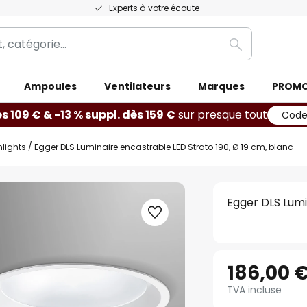
Experts à votre écoute
Rechercher
Ampoules
Ventilateurs
Marques
PROM
ès 109 € & -13 % suppl. dès 159 €
sur presque tout
Code
lights
Egger DLS Luminaire encastrable LED Strato 190, Ø 19 cm, blanc
Egger DLS Lumi
186,00 
TVA incluse