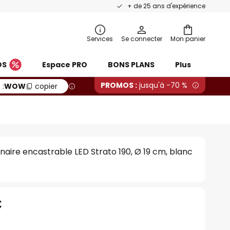
+ de 25 ans d'expérience
Services
Se connecter
Mon panier
OS
Espace PRO
BONS PLANS
Plus
PROMOS :
jusqu'à -70 %
 :
WOW
copier
naire encastrable LED Strato 190, Ø 19 cm, blanc
€