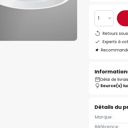
1
Retours sous
Experts à vo
Recommandé s
Informations
Délai de livrai
Source(s) l
Détails du p
Marque :
Référence :