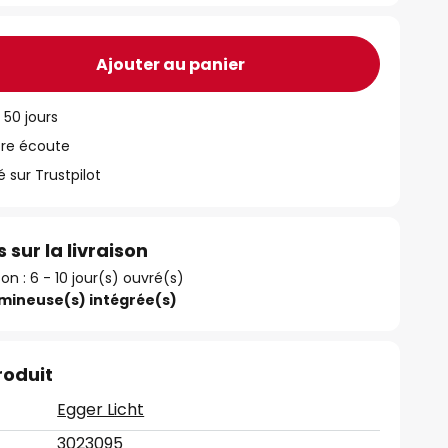
Ajouter au panier
 50 jours
tre écoute
ur Trustpilot
 sur la livraison
son : 6 - 10 jour(s) ouvré(s)
umineuse(s) intégrée(s)
roduit
Egger Licht
3023095