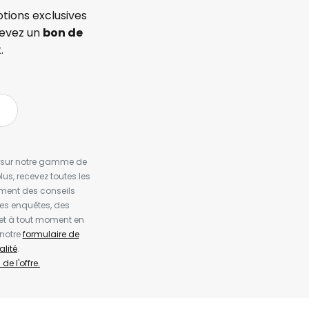
tions exclusives
cevez un
bon de
.
es sur notre gamme de
us, recevez toutes les
ement des conseils
es enquêtes, des
et à tout moment en
 notre
formulaire de
alité
.
de l'offre.