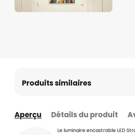
Skip
to
the
beginning
of
the
images
gallery
Produits similaires
Aperçu
Détails du produit
Av
Le luminaire encastrable LED Str