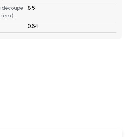
a découpe
8.5
(cm) :
0,64