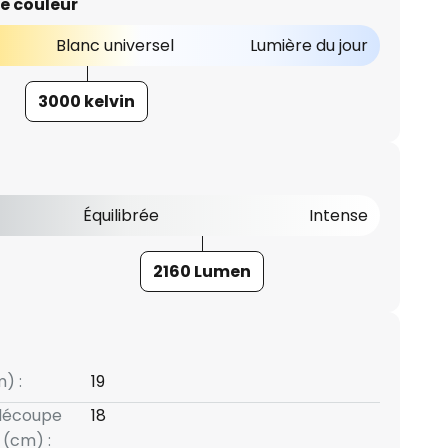
e couleur
Blanc universel
Lumière du jour
3000 kelvin
Équilibrée
Intense
2160 Lumen
) :
19
 découpe
18
(cm) :