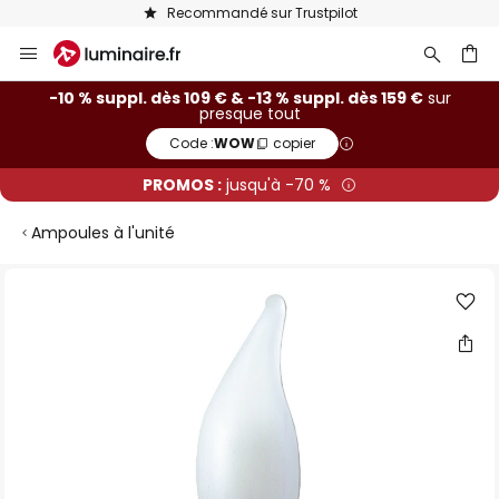
Recommandé sur Trustpilot
Allez
au
contenu
ercher
-10 % suppl. dès 109 € & -13 % suppl. dès 159 €
sur
presque tout
Code :
WOW
copier
PROMOS :
jusqu'à -70 %
Ampoules à l'unité
Skip
to
the
end
of
the
images
gallery