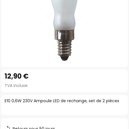
Skip
12,90 €
to
the
TVA incluse
beginning
of
E10 0,6W 230V Ampoule LED de rechange, set de 2 pièces
the
images
gallery
Retours sous 50 jours