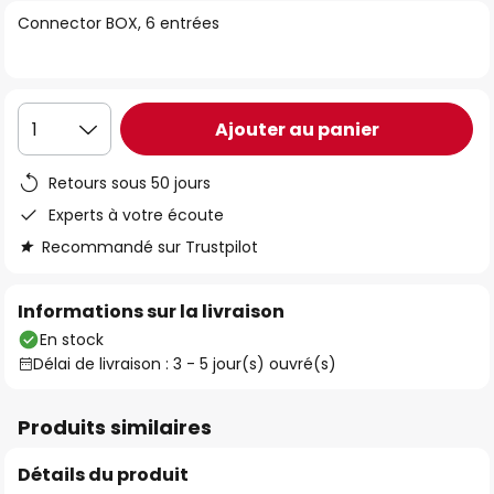
of
Connector BOX, 6 entrées
the
images
gallery
Ajouter au panier
1
Retours sous 50 jours
Experts à votre écoute
Recommandé sur Trustpilot
Informations sur la livraison
En stock
Délai de livraison : 3 - 5 jour(s) ouvré(s)
Produits similaires
Détails du produit