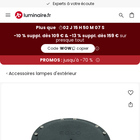
Experts à votre écoute
Allez
au
contenu
ercher
Plus que
02 J 15 H 50 M 06 S
-10 % suppl. dès 109 € & -13 % suppl. dès 159 €
sur
presque tout
Code :
WOW
copier
PROMOS :
jusqu'à -70 %
Accessoires lampes d'extérieur
Skip
to
the
end
of
the
images