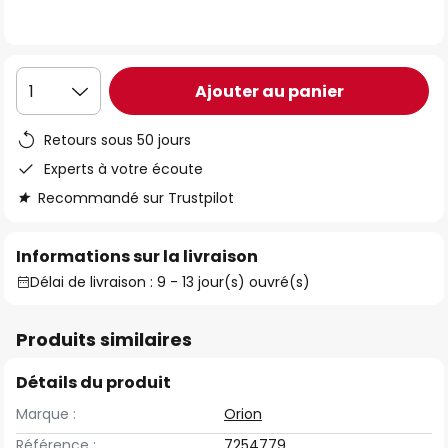
the
images
gallery
Ajouter au panier
1
Retours sous 50 jours
Experts à votre écoute
Recommandé sur Trustpilot
Informations sur la livraison
Délai de livraison : 9 - 13 jour(s) ouvré(s)
Produits similaires
Détails du produit
Marque :
Orion
Référence :
7254779