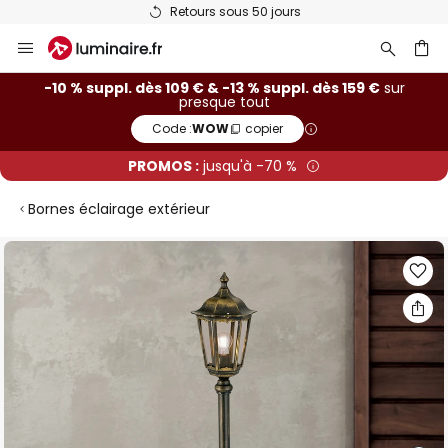
Retours sous 50 jours
Allez
au
contenu
ercher
-10 % suppl. dès 109 € & -13 % suppl. dès 159 €
sur
presque tout
Code :
WOW
copier
PROMOS :
jusqu'à -70 %
Bornes éclairage extérieur
Skip
to
the
end
of
the
images
gallery