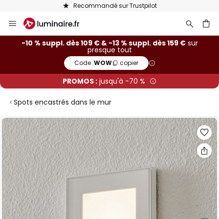
Recommandé sur Trustpilot
Allez
au
contenu
ercher
-10 % suppl. dès 109 € & -13 % suppl. dès 159 €
sur
presque tout
Code :
WOW
copier
PROMOS :
jusqu'à -70 %
Spots encastrés dans le mur
Skip
to
the
end
of
the
images
gallery