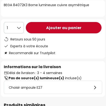
of
BEGA 84072K3 Borne lumineuse cuivre asymétrique
the
images
gallery
Ajouter au panier
1
Retours sous 50 jours
Experts à votre écoute
Recommandé sur Trustpilot
Informations sur la livraison
Délai de livraison : 3 - 4 semaines
Pas de source(s) lumineuse(s)
incluse(s)
Choisir ampoule E27
Produits similaires