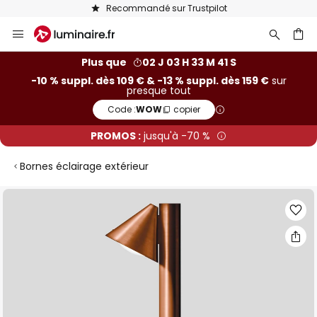
Recommandé sur Trustpilot
Allez
au
contenu
ercher
Plus que
02 J 03 H 33 M 40 S
-10 % suppl. dès 109 € & -13 % suppl. dès 159 €
sur
presque tout
Code :
WOW
copier
PROMOS :
jusqu'à -70 %
Bornes éclairage extérieur
Skip
to
the
end
of
the
images