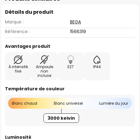
Détails du produit
Marque :
BEGA
Référence :
1566319
Avantages produit
À intensité
Ampoule
E27
IP44
fixe
non
incluse
Température de couleur
Blanc chaud
Blanc universel
Lumière du jour
3000 kelvin
Luminosité