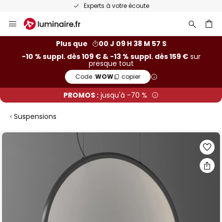
Experts à votre écoute
Allez
au
contenu
ercher
Plus que
00 J 09 H 38 M 56 S
-10 % suppl. dès 109 € & -13 % suppl. dès 159 €
sur
presque tout
Code :
WOW
copier
PROMOS :
jusqu'à -70 %
Suspensions
Skip
to
the
end
of
the
images