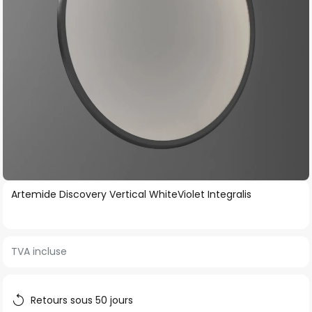
gallery
Skip
Artemide Discovery Vertical WhiteViolet Integralis
to
the
beginning
TVA incluse
of
the
images
Retours sous 50 jours
gallery