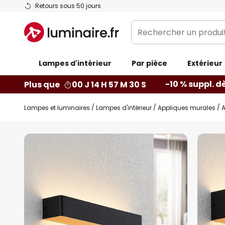
Allez
Retours sous 50 jours
au
Rechercher
contenu
un
produit,
Lampes d'intérieur
catégorie...
Par pièce
Extérieur
-10 % suppl. d
Plus que
00 J 14 H 57 M 29 S
Lampes et luminaires
Lampes d'intérieur
Appliques murales
A
Skip
to
the
end
of
the
images