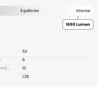
Équilibrée
Intense
1690 Lumen
:
53
 :
8
cm) :
10
1,39