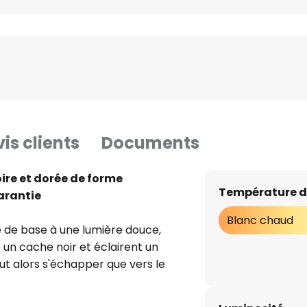
is clients
Documents
ire et dorée de forme
Température d
arantie
Blanc chaud
é de base à une lumière douce,
 un cache noir et éclairent un
ut alors s'échapper que vers le
'éclairage agréable et sans
e du luminaire est