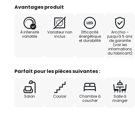
particulièrement rectiligne et c
Avantages produit
une utilisation dans des intérie
couleurs noir et or correspond 
et s'intègre bien dans tous les ty
À intensité
Variateur non
Efficacité
Arcchio –
à l'intérieur du luminaire ayant 
variable
inclus
énergétique
jusqu'à 5 ans
et durabilité
de garantie
sur les conditions d'éclairage. L
(voir les
distingue par son rendement éle
informations
du fabricant)
claire avec une consommation d'
Parfait pour les pièces suivantes :
- à intensité variable via un vari
externe). Une coupure en phas
Salon
Couloir
Chambre à
Salle à
coucher
manger