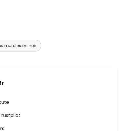
es murales en noir
fr
oute
ustpilot
rs