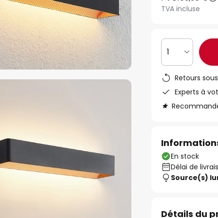
TVA incluse
1
Retours sous
Experts à vo
Recommandé s
Informations
En stock
Délai de livrai
Source(s) l
Détails du p