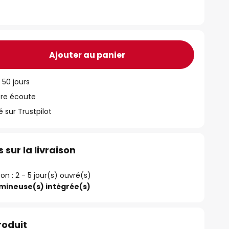
Ajouter au panier
 50 jours
tre écoute
ur Trustpilot
 sur la livraison
son : 2 - 5 jour(s) ouvré(s)
umineuse(s) intégrée(s)
roduit