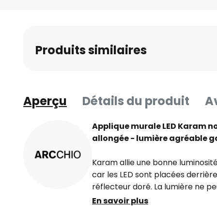
Skip
to
the
beginning
Produits similaires
of
the
images
gallery
Aperçu
Détails du produit
Av
Applique murale LED Karam no
allongée - lumière agréable g
Karam allie une bonne luminosit
car les LED sont placées derrière
réflecteur doré. La lumière ne pe
haut et vers le bas, ce qui rend l
En savoir plus
éblouissement. La forme angulair