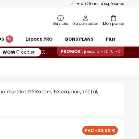
+ de 25 ans d'expérience
Services
Se connecter
Mon panier
OS
Espace PRO
BONS PLANS
Plus
PROMOS :
jusqu'à -70 %
 :
WOW
copier
ue murale LED Karam, 53 cm, noir, métal,
PVC -20,00 €