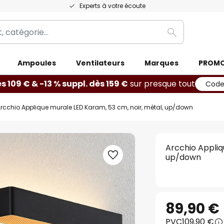
Experts à votre écoute
Rechercher
Ampoules
Ventilateurs
Marques
PROM
ès 109 € & -13 % suppl. dès 159 €
sur presque tout
Code
rcchio Applique murale LED Karam, 53 cm, noir, métal, up/down
Arcchio Appliq
up/down
89,90 €
PVC
109,90 €