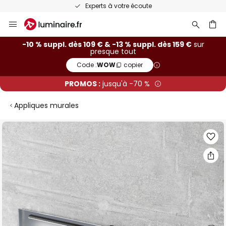
Experts à votre écoute
Allez
au
contenu
ercher
-10 % suppl. dès 109 € & -13 % suppl. dès 159 €
sur
presque tout
Code :
WOW
copier
PROMOS :
jusqu'à -70 %
Appliques murales
Skip
to
the
end
of
the
images
gallery