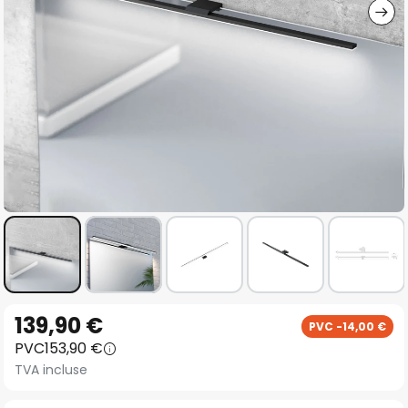
Skip
139,90 €
PVC -14,00 €
to
PVC
153,90 €
the
TVA incluse
beginning
of