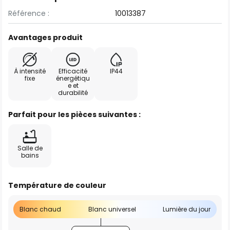
Référence :
10013387
Avantages produit
À intensité
Efficacité
IP44
fixe
énergétiqu
e et
durabilité
Parfait pour les pièces suivantes :
Salle de
bains
Température de couleur
Blanc chaud
Blanc universel
Lumière du jour