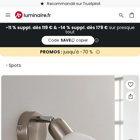
Recommandé sur Trustpilot
Allez
au
contenu
ercher
-11 % suppl. dès 119 € & -14 % suppl. dès 179 €
sur presque
tout
Code :
SAVE
copier
PROMOS :
jusqu'à -70 %
Spots
Skip
to
the
end
of
the
images
gallery