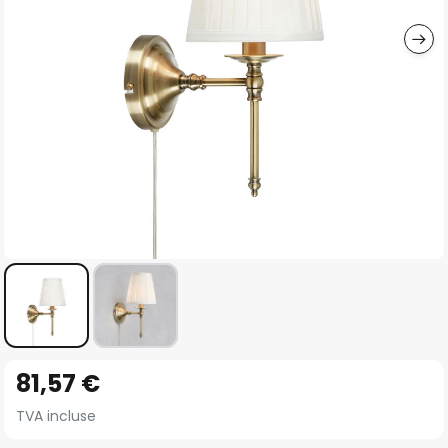
gallery
Skip
81,57 €
to
the
TVA incluse
beginning