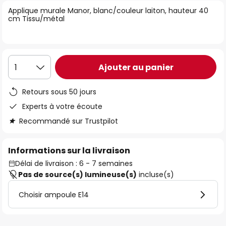
of
Applique murale Manor, blanc/couleur laiton, hauteur 40
cm Tissu/métal
the
images
gallery
Ajouter au panier
1
Retours sous 50 jours
Experts à votre écoute
Recommandé sur Trustpilot
Informations sur la livraison
Délai de livraison : 6 - 7 semaines
Pas de source(s) lumineuse(s)
incluse(s)
Choisir ampoule E14