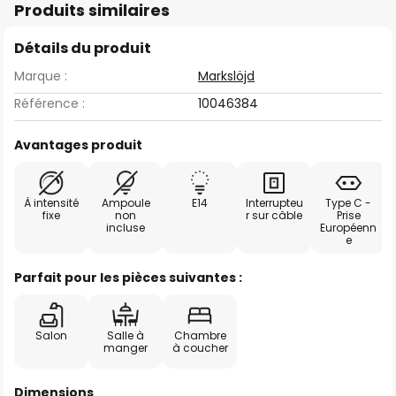
Produits similaires
Détails du produit
Marque :
Markslöjd
Référence :
10046384
Avantages produit
À intensité
Ampoule
E14
Interrupteu
Type C -
fixe
non
r sur câble
Prise
incluse
Européenn
e
Parfait pour les pièces suivantes :
Salon
Salle à
Chambre
manger
à coucher
Dimensions