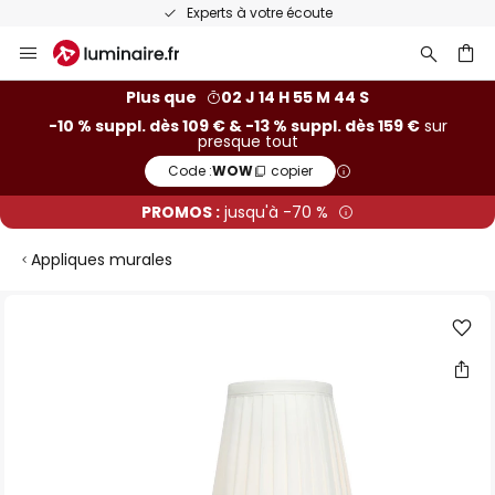
Experts à votre écoute
Allez
au
contenu
ercher
Plus que
02 J 14 H 55 M 44 S
-10 % suppl. dès 109 € & -13 % suppl. dès 159 €
sur
presque tout
Code :
WOW
copier
PROMOS :
jusqu'à -70 %
Appliques murales
Skip
to
the
end
of
the
images