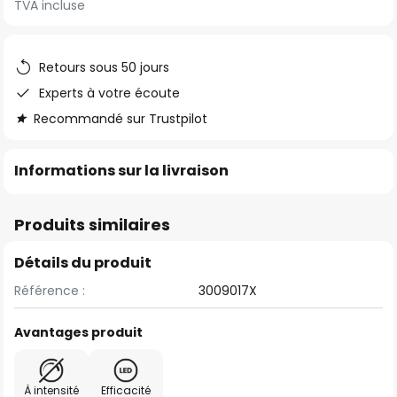
TVA incluse
of
the
images
Retours sous 50 jours
gallery
Experts à votre écoute
Recommandé sur Trustpilot
Informations sur la livraison
Produits similaires
Détails du produit
Référence :
3009017X
Avantages produit
À intensité
Efficacité