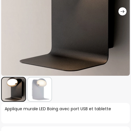
gallery
Skip
Applique murale LED Boing avec port USB et tablette
to
the
beginning