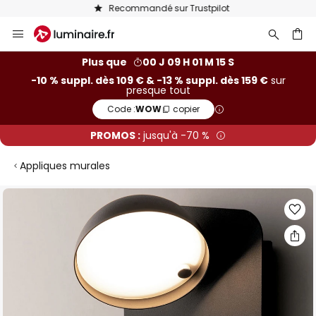
Recommandé sur Trustpilot
Allez
au
contenu
ercher
Plus que
00 J 09 H 01 M 15 S
-10 % suppl. dès 109 € & -13 % suppl. dès 159 €
sur
presque tout
Code :
WOW
copier
PROMOS :
jusqu'à -70 %
Appliques murales
Skip
to
the
end
of
the
images