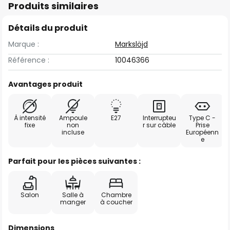
Produits similaires
Détails du produit
Marque :
Markslöjd
Référence :
10046366
Avantages produit
À intensité
Ampoule
E27
Interrupteu
Type C -
fixe
non
r sur câble
Prise
incluse
Européenn
e
Parfait pour les pièces suivantes :
Salon
Salle à
Chambre
manger
à coucher
Dimensions