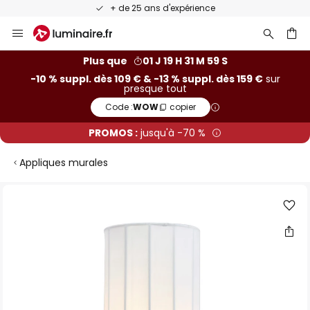
+ de 25 ans d'expérience
Allez
au
contenu
ercher
Plus que
01 J 19 H 31 M 59 S
-10 % suppl. dès 109 € & -13 % suppl. dès 159 €
sur
presque tout
Code :
WOW
copier
PROMOS :
jusqu'à -70 %
Appliques murales
Skip
to
the
end
of
the
images