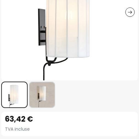
gallery
Skip
63,42 €
to
the
TVA incluse
beginning