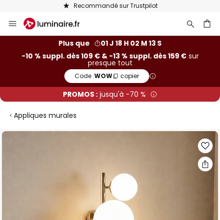
Recommandé sur Trustpilot
Allez
au
contenu
ercher
Plus que
01 J 18 H 02 M 12 S
-10 % suppl. dès 109 € & -13 % suppl. dès 159 €
sur
presque tout
Code :
WOW
copier
PROMOS :
jusqu'à -70 %
Appliques murales
Skip
to
the
end
of
the
images