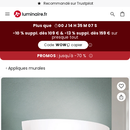
Recommandé sur Trustpilot
Allez
au
contenu
ercher
Plus que
00 J 14 H 35 M 06 S
-10 % suppl. dès 109 € & -13 % suppl. dès 159 €
sur
presque tout
Code :
WOW
copier
PROMOS :
jusqu'à -70 %
Appliques murales
Skip
to
the
end
of
the
images