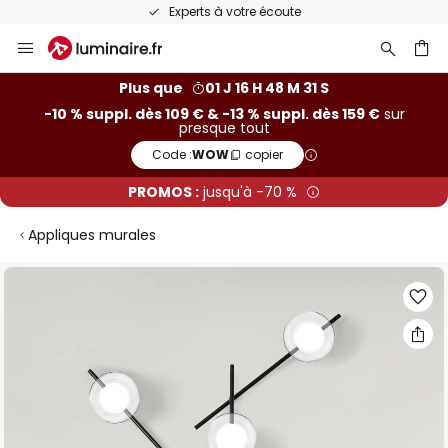
Experts à votre écoute
Allez
au
contenu
ercher
Plus que
01 J 16 H 48 M 30 S
-10 % suppl. dès 109 € & -13 % suppl. dès 159 €
sur
presque tout
Code :
WOW
copier
PROMOS :
jusqu'à -70 %
Appliques murales
Skip
to
the
end
of
the
images