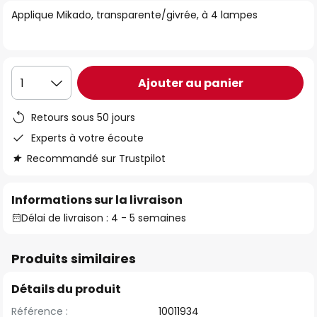
of
Applique Mikado, transparente/givrée, à 4 lampes
the
images
gallery
Ajouter au panier
1
Retours sous 50 jours
Experts à votre écoute
Recommandé sur Trustpilot
Informations sur la livraison
Délai de livraison : 4 - 5 semaines
Produits similaires
Détails du produit
Référence :
10011934