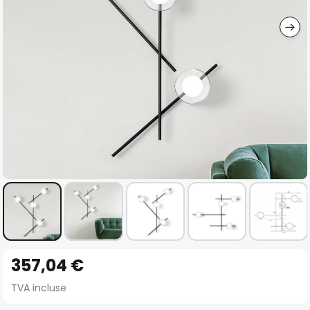
gallery
Skip
357,04 €
to
the
TVA incluse
beginning