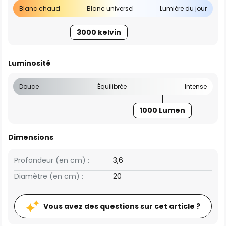
Blanc chaud
Blanc universel
Lumière du jour
3000 kelvin
Luminosité
Douce
Équilibrée
Intense
1000 Lumen
Dimensions
Profondeur (en cm) :
3,6
Diamètre (en cm) :
20
Vous avez des questions sur cet article ?