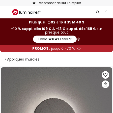
Recommandé sur Trustpilot
Allez
au
contenu
ercher
Plus que
02 J 16 H 39 M 39 S
-10 % suppl. dès 109 € & -13 % suppl. dès 159 €
sur
presque tout
Code :
WOW
copier
PROMOS :
jusqu'à -70 %
Appliques murales
Skip
to
the
end
of
the
images