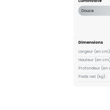
Luminosité
lumière blanc chaud de 2 700 K
et chaleureuse par la plupart
Douce
Dimensions
Largeur (en cm) 
Hauteur (en cm)
Profondeur (en 
Poids net (kg) :