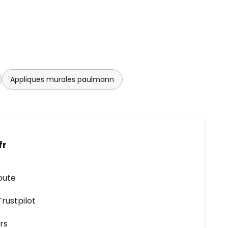
Appliques murales paulmann
fr
oute
ustpilot
rs