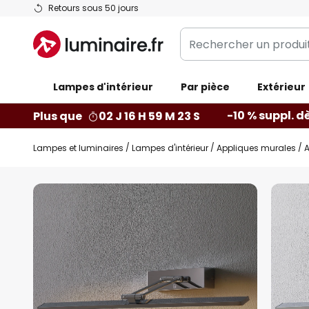
Allez
Retours sous 50 jours
au
Rechercher
contenu
un
produit,
Lampes d'intérieur
catégorie...
Par pièce
Extérieur
-10 % suppl. d
Plus que
02 J 16 H 59 M 22 S
Lampes et luminaires
Lampes d'intérieur
Appliques murales
A
Skip
to
the
end
of
the
images