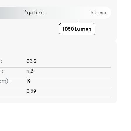
Équilibrée
Intense
1050 Lumen
:
58,5
 :
4,6
cm) :
19
0,59