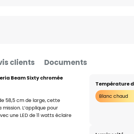
is clients
Documents
leria Beam Sixty chromée
Température d
Blanc chaud
e 58,5 cm de large, cette
 mission. L’applique pour
vec une LED de 11 watts éclaire
hoto ou n’importe quel tableau.
e, elle s’intègre bien dans de