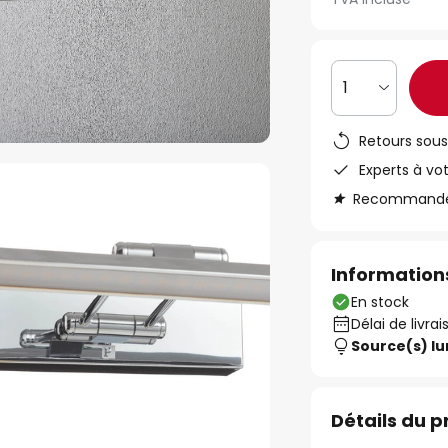
1
Retours sous
Experts à vo
Recommandé s
Informations
En stock
Délai de livra
Source(s) l
Détails du p