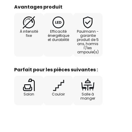
nombreux intérieurs actuels. Sa 
Avantages produit
est perçue comme très agréable 
des personnes.
À intensité
Efficacité
Paulmann -
fixe
énergétique
garantie
et durabilité
produit de 5
ans, hormis
l'/les
ampoule(s)
Parfait pour les pièces suivantes :
Salon
Couloir
Salle à
manger