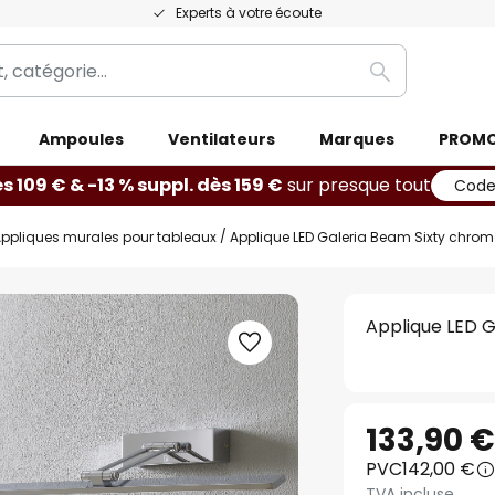
Experts à votre écoute
Rechercher
Ampoules
Ventilateurs
Marques
PROM
ès 109 € & -13 % suppl. dès 159 €
sur presque tout
Code
ppliques murales pour tableaux
Applique LED Galeria Beam Sixty chro
Applique LED 
133,90 
PVC
142,00 €
TVA incluse