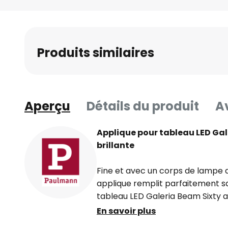
Skip
to
the
beginning
Produits similaires
of
the
images
gallery
Aperçu
Détails du produit
Av
Applique pour tableau LED Ga
brillante
Fine et avec un corps de lampe d
applique remplit parfaitement sa
tableau LED Galeria Beam Sixty a
parfaitement n'importe quelle p
En savoir plus
Avec sa surface chromée brillant