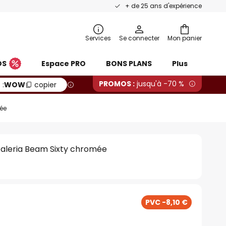
+ de 25 ans d'expérience
Services
Se connecter
Mon panier
OS
Espace PRO
BONS PLANS
Plus
PROMOS :
jusqu'à -70 %
 :
WOW
copier
mée
Galeria Beam Sixty chromée
€
PVC -8,10 €