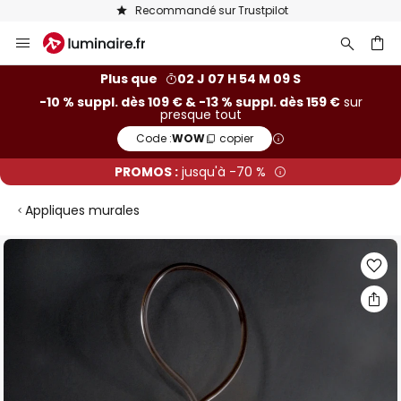
Recommandé sur Trustpilot
Allez
au
contenu
ercher
Plus que
02 J 07 H 54 M 08 S
-10 % suppl. dès 109 € & -13 % suppl. dès 159 €
sur
presque tout
Code :
WOW
copier
PROMOS :
jusqu'à -70 %
Appliques murales
Skip
to
the
end
of
the
images