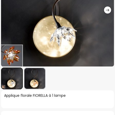
gallery
Skip
Applique florale FIORELLA à 1 lampe
to
the
beginning