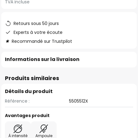
TVA incluse
of
the
images
Retours sous 50 jours
gallery
Experts à votre écoute
Recommandé sur Trustpilot
Informations sur la livraison
Produits similaires
Détails du produit
Référence :
5505512X
Avantages produit
À intensité
Ampoule