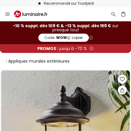
Recommandé sur Trustpilot
Allez
au
contenu
ercher
-10 % suppl. dès 109 € & -13 % suppl. dès 159 €
sur
presque tout
Code :
WOW
copier
PROMOS :
jusqu'à -70 %
Appliques murales extérieures
Skip
to
the
end
of
the
images
gallery