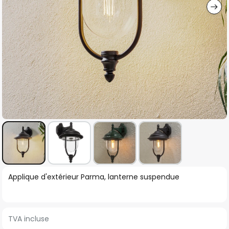
Skip
Applique d'extérieur Parma, lanterne suspendue
to
the
beginning
TVA incluse
of