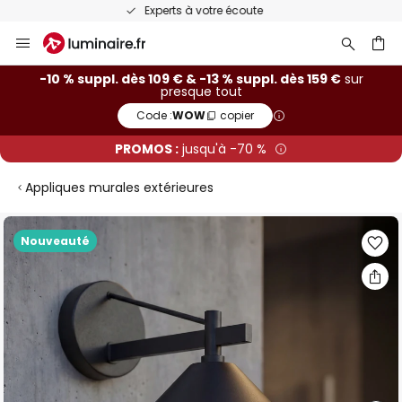
Recommandé sur Trustpilot
Allez
au
contenu
ercher
-10 % suppl. dès 109 € & -13 % suppl. dès 159 €
sur
presque tout
Code :
WOW
copier
PROMOS :
jusqu'à -70 %
Appliques murales extérieures
Skip
Nouveauté
to
the
end
of
the
images
gallery