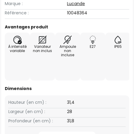
Marque :
Lucande
Référence :
10048364
Avantages produit
À intensité
Variateur
Ampoule
E27
IP65
variable
non inclus
non
incluse
Dimensions
Hauteur (en cm) :
31,4
Largeur (en cm) :
28
Profondeur (en cm) :
31,8