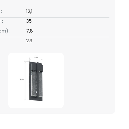
:
12,1
 :
35
cm) :
7,8
2,3