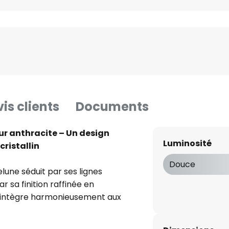
is clients
Documents
ur anthracite – Un design
Luminosité
cristallin
Douce
lune séduit par ses lignes
 sa finition raffinée en
 s'intègre harmonieusement aux
 en valeur une architecture