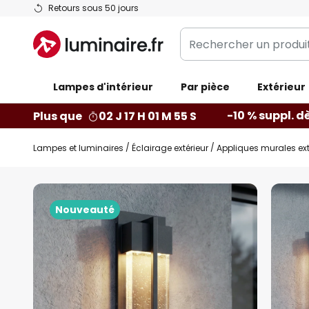
Allez
Retours sous 50 jours
au
Rechercher
contenu
un
produit,
Lampes d'intérieur
catégorie...
Par pièce
Extérieur
-10 % suppl. d
Plus que
02 J 17 H 01 M 54 S
Lampes et luminaires
Éclairage extérieur
Appliques murales ext
Skip
to
Nouveauté
the
end
of
the
images