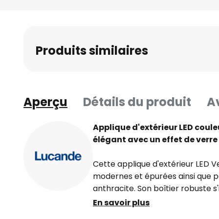
Skip
to
the
beginning
Produits similaires
of
the
images
gallery
Aperçu
Détails du produit
Av
Applique d'extérieur LED coule
élégant avec un effet de verre 
Cette applique d'extérieur LED Ve
modernes et épurées ainsi que par
anthracite. Son boîtier robuste
façades les plus diverses et met
En savoir plus
contemporaine en extérieur.