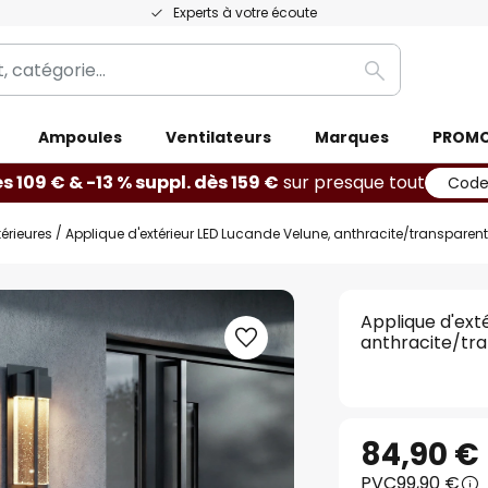
Experts à votre écoute
Rechercher
Ampoules
Ventilateurs
Marques
PROM
ès 109 € & -13 % suppl. dès 159 €
sur presque tout
Code
érieures
Applique d'extérieur LED Lucande Velune, anthracite/transparen
Applique d'ext
anthracite/tr
84,90 €
PVC
99,90 €