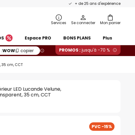
+ de 25 ans d'expérience
Services
Se connecter
Mon panier
OS
Espace PRO
BONS PLANS
Plus
PROMOS :
jusqu'à -70 %
 :
WOW
copier
t, 35 cm, CCT
érieur LED Lucande Velune,
ansparent, 35 cm, CCT
PVC -15%