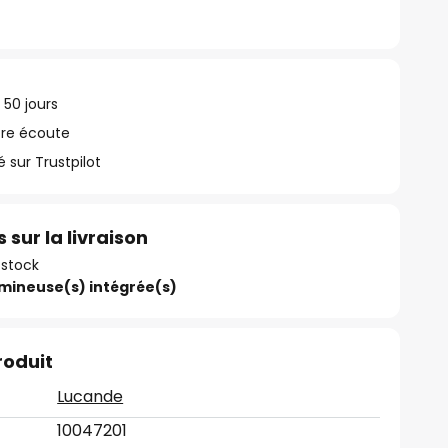
 50 jours
tre écoute
ur Trustpilot
 sur la livraison
 stock
umineuse(s) intégrée(s)
roduit
Lucande
10047201