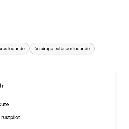
ures lucande
éclairage extérieur lucande
fr
oute
ustpilot