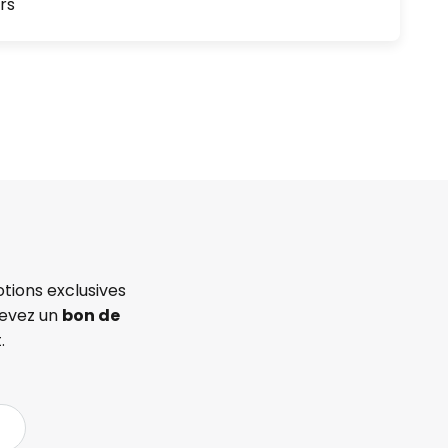
rs
tions exclusives
cevez un
bon de
.