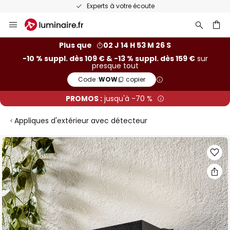
Experts à votre écoute
Allez
au
contenu
ercher
Plus que
02 J 14 H 53 M 26 S
-10 % suppl. dès 109 € & -13 % suppl. dès 159 €
sur
presque tout
Code :
WOW
copier
PROMOS :
jusqu'à -70 %
Appliques d'extérieur avec détecteur
Skip
to
the
end
of
the
images