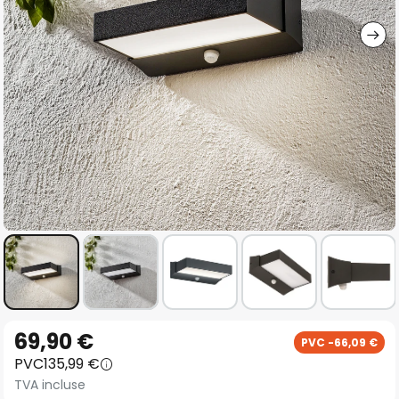
gallery
Skip
69,90 €
PVC -66,09 €
to
PVC
135,99 €
the
TVA incluse
beginning