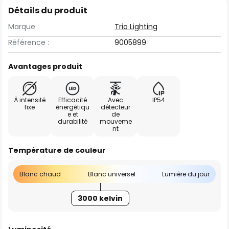
Détails du produit
Marque :
Trio Lighting
Référence :
9005899
Avantages produit
À intensité
Efficacité
Avec
IP54
fixe
énergétiqu
détecteur
e et
de
durabilité
mouveme
nt
Température de couleur
Blanc chaud
Blanc universel
Lumière du jour
3000 kelvin