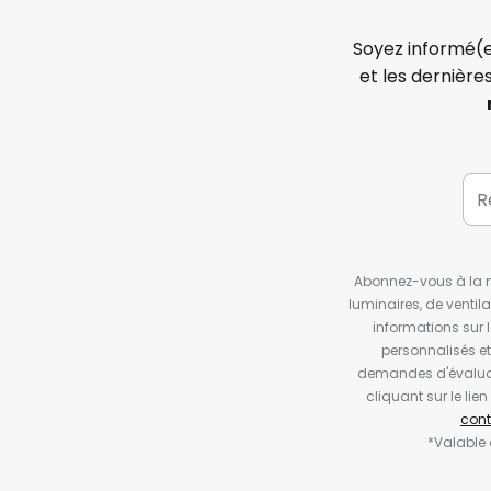
Soyez informé(e
et les dernière
Abonnez-vous à la ne
luminaires, de ventil
informations sur 
personnalisés e
demandes d'évaluat
cliquant sur le li
cont
*Valable