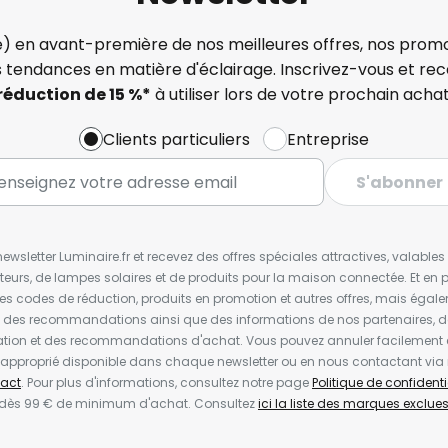
) en avant-première de nos meilleures offres, nos promo
s tendances en matière d'éclairage. Inscrivez-vous et re
réduction de 15 %*
à utiliser lors de votre prochain achat
Clients particuliers
Entreprise
S'abonner
wsletter Luminaire.fr et recevez des offres spéciales attractives, valabl
ateurs, de lampes solaires et de produits pour la maison connectée. Et en pl
les codes de réduction, produits en promotion et autres offres, mais égal
t des recommandations ainsi que des informations de nos partenaires, d
ion et des recommandations d'achat. Vous pouvez annuler facilement 
en approprié disponible dans chaque newsletter ou en nous contactant via
act
. Pour plus d'informations, consultez notre page
Politique de confidenti
 dès 99 € de minimum d'achat. Consultez
ici la liste des marques exclues 