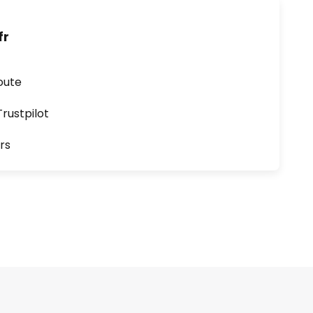
fr
oute
ustpilot
rs