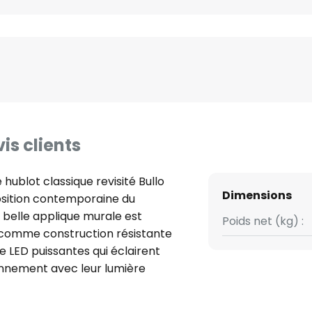
is clients
e hublot classique revisité Bullo
Dimensions
osition contemporaine du
e belle applique murale est
Poids net (kg) :
 comme construction résistante
e LED puissantes qui éclairent
nnement avec leur lumière
homogène. L'applique
alence ; Bullo peut être