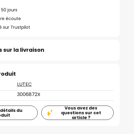
 50 jours
tre écoute
ur Trustpilot
 sur la livraison
roduit
LUTEC
3006872X
Vous avez des
 détails du
questions sur cet
oduit
article ?