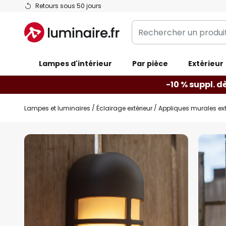
Allez
Retours sous 50 jours
au
Rechercher
contenu
un
produit,
Lampes d'intérieur
catégorie...
Par pièce
Extérieur
-10 % suppl. d
Lampes et luminaires
Éclairage extérieur
Appliques murales ext
Skip
to
the
end
of
the
images