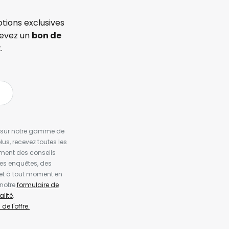
tions exclusives
cevez un
bon de
.
es sur notre gamme de
us, recevez toutes les
ement des conseils
es enquêtes, des
et à tout moment en
 notre
formulaire de
alité
.
de l'offre.