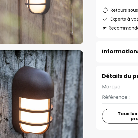
Retours sous
Experts à vo
Recommandé s
Informations
Détails du p
Marque :
Référence :
Tous les
pr