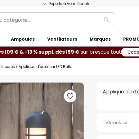
Experts à votre écoute
Rechercher
Ampoules
Ventilateurs
Marques
PROM
ès 109 € & -13 % suppl. dès 159 €
sur presque tout
Code
érieures
Applique d'extérieur LED Bullo
Applique d'exté
TVA incluse