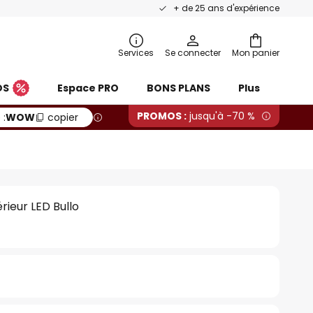
+ de 25 ans d'expérience
Services
Se connecter
Mon panier
OS
Espace PRO
BONS PLANS
Plus
PROMOS :
jusqu'à -70 %
 :
WOW
copier
rieur LED Bullo