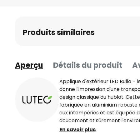
Skip
to
the
beginning
Produits similaires
of
the
images
gallery
Aperçu
Détails du produit
Av
Applique d'extérieur LED Bullo - l
donne l'impression d'une transp
design classique du hublot. Cett
fabriquée en aluminium robuste
aux intempéries et est équipée d
doucement et sûrement l'enviro
blanche chaude à rayonnement 
En savoir plus
d'extérieur convainc par sa polyv