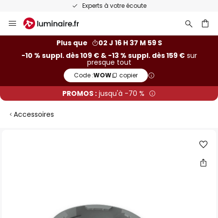
Experts à votre écoute
Allez
au
contenu
ercher
Plus que
02 J 16 H 37 M 58 S
-10 % suppl. dès 109 € & -13 % suppl. dès 159 €
sur
presque tout
Code :
WOW
copier
PROMOS :
jusqu'à -70 %
Accessoires
Skip
to
the
end
of
the
images