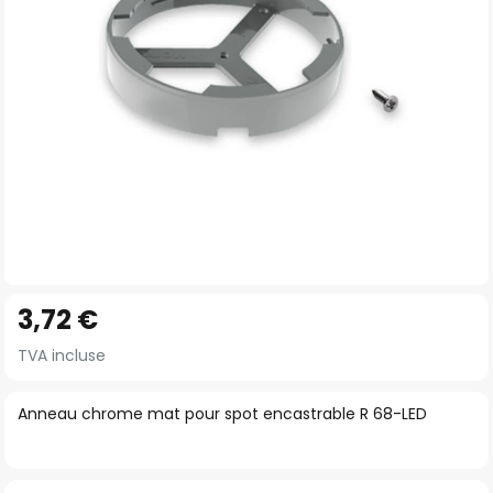
gallery
Skip
3,72 €
to
the
TVA incluse
beginning
of
Anneau chrome mat pour spot encastrable R 68-LED
the
images
gallery