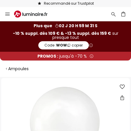
Recommandé sur Trustpilot
Allez
au
contenu
ercher
Plus que
02 J 20 H 59 M 30 S
-10 % suppl. dès 109 € & -13 % suppl. dès 159 €
sur
presque tout
Code :
WOW
copier
PROMOS :
jusqu'à -70 %
Ampoules
Skip
to
the
end
of
the
images