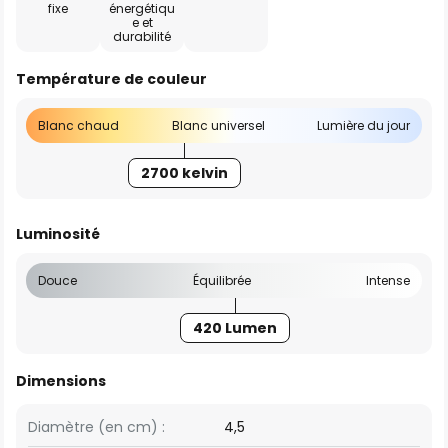
fixe
énergétiqu
e et
durabilité
Température de couleur
Blanc chaud
Blanc universel
Lumière du jour
2700 kelvin
Luminosité
Douce
Équilibrée
Intense
420 Lumen
Dimensions
Diamètre (en cm) :
4,5