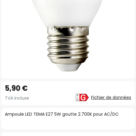
gallery
Skip
5,90 €
to
the
Fichier de données
TVA incluse
beginning
of
Ampoule LED TEMA E27 5W goutte 2.700K pour AC/DC
the
images
gallery