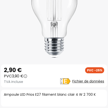
gallery
Skip
2,90 €
PVC -25%
to
PVC
3,90 €
the
Fichier de données
TVA incluse
beginning
of
Ampoule LED Prios E27 filament blanc clair 4 W 2 700 K
the
images
gallery