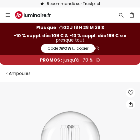
Recommandé sur Trustpilot
Allez
au
contenu
ercher
Plus que
02 J 18 H 28 M 37 S
-10 % suppl. dès 109 € & -13 % suppl. dès 159 €
sur
presque tout
Code :
WOW
copier
PROMOS :
jusqu'à -70 %
Ampoules
Skip
to
the
end
of
the
images