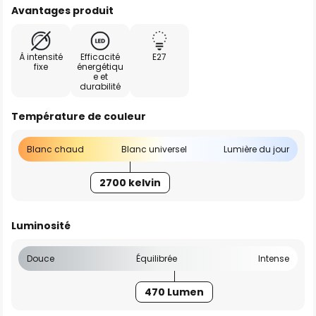
Avantages produit
À intensité
Efficacité
E27
fixe
énergétiqu
e et
durabilité
Température de couleur
Blanc chaud
Blanc universel
Lumière du jour
2700 kelvin
Luminosité
Douce
Équilibrée
Intense
470 Lumen