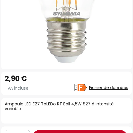
Skip
2,90 €
to
the
Fichier de données
TVA incluse
beginning
of
Ampoule LED E27 ToLEDo RT Ball 4,5W 827 à intensité
variable
the
images
gallery