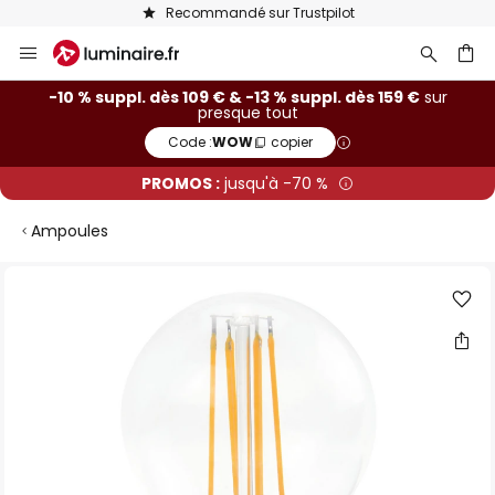
Recommandé sur Trustpilot
Allez
au
contenu
ercher
-10 % suppl. dès 109 € & -13 % suppl. dès 159 €
sur
presque tout
Code :
WOW
copier
PROMOS :
jusqu'à -70 %
Ampoules
Skip
to
the
end
of
the
images
gallery