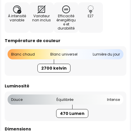
À intensité
Variateur
Efficacité
E27
variable
non inclus
énergétiqu
e et
durabilité
Température de couleur
Blanc chaud
Blanc universel
Lumière du jour
2700 kelvin
Luminosité
Douce
Équilibrée
Intense
470 Lumen
Dimensions