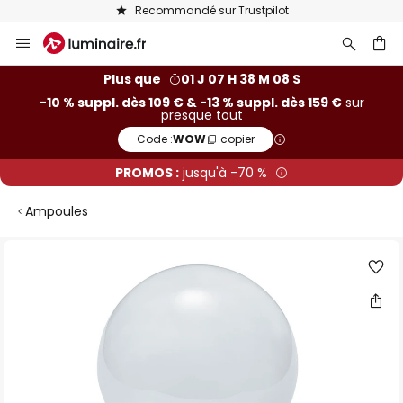
Recommandé sur Trustpilot
Allez
au
contenu
ercher
Plus que
01 J 07 H 38 M 07 S
-10 % suppl. dès 109 € & -13 % suppl. dès 159 €
sur
presque tout
Code :
WOW
copier
PROMOS :
jusqu'à -70 %
Ampoules
Skip
to
the
end
of
the
images