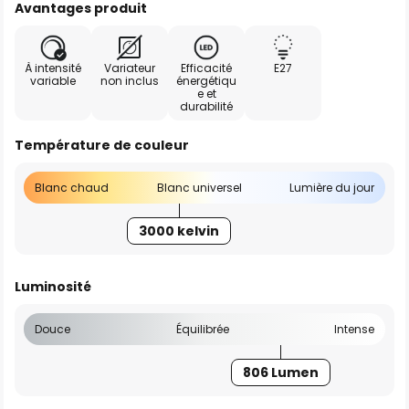
Avantages produit
À intensité
Variateur
Efficacité
E27
variable
non inclus
énergétiqu
e et
durabilité
Température de couleur
Blanc chaud
Blanc universel
Lumière du jour
3000 kelvin
Luminosité
Douce
Équilibrée
Intense
806 Lumen