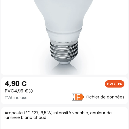
gallery
Skip
4,90 €
PVC -1%
to
PVC
4,99 €
the
Fichier de données
TVA incluse
beginning
of
Ampoule LED E27, 8,5 W, intensité variable, couleur de
the
lumière blanc chaud
images
gallery