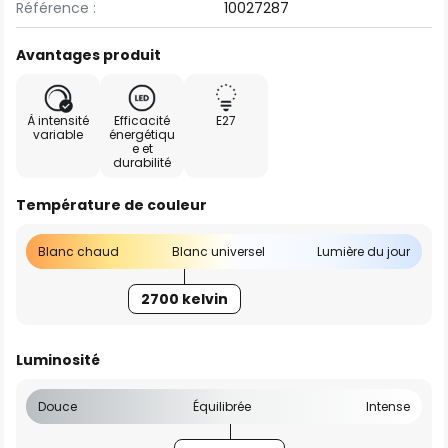
Référence :
10027287
Avantages produit
À intensité
Efficacité
E27
variable
énergétiqu
e et
durabilité
Température de couleur
Blanc chaud
Blanc universel
Lumière du jour
2700 kelvin
Luminosité
Douce
Équilibrée
Intense