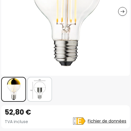
gallery
Skip
52,80 €
to
the
Fichier de données
TVA incluse
beginning