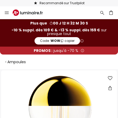
Recommandé sur Trustpilot
Allez
au
contenu
ercher
Plus que
00 J 12 H 32 M 29 S
-10 % suppl. dès 109 € & -13 % suppl. dès 159 €
sur
presque tout
Code :
WOW
copier
PROMOS :
jusqu'à -70 %
Ampoules
Skip
to
the
end
of
the
images