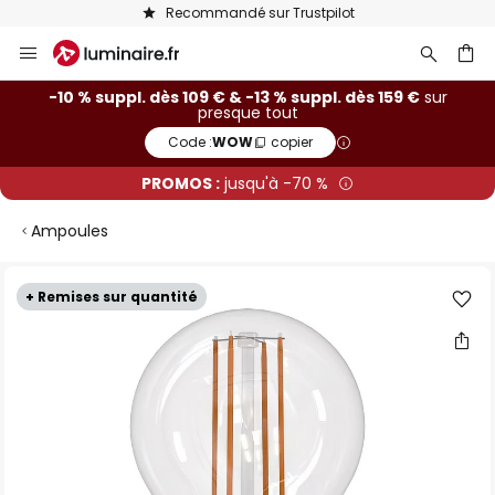
Recommandé sur Trustpilot
Allez
au
contenu
ercher
-10 % suppl. dès 109 € & -13 % suppl. dès 159 €
sur
presque tout
Code :
WOW
copier
PROMOS :
jusqu'à -70 %
Ampoules
Skip
+ Remises sur quantité
to
the
end
of
the
images
gallery