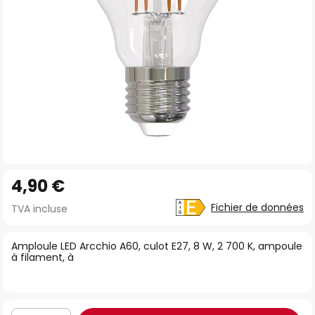
Skip
4,90 €
to
the
Fichier de données
TVA incluse
beginning
of
Amploule LED Arcchio A60, culot E27, 8 W, 2 700 K, ampoule
à filament, à
the
images
gallery