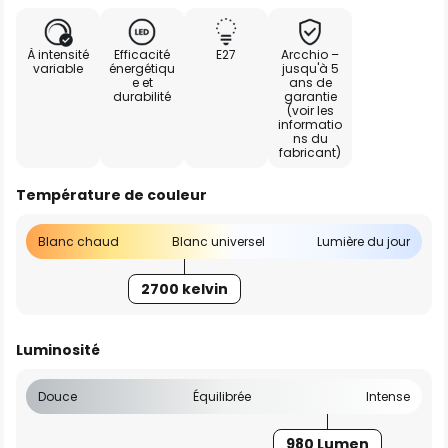
À intensité
Efficacité
E27
Arcchio –
variable
énergétiqu
jusqu'à 5
e et
ans de
durabilité
garantie
(voir les
informatio
ns du
fabricant)
Température de couleur
Blanc chaud
Blanc universel
Lumière du jour
2700 kelvin
Luminosité
Douce
Équilibrée
Intense
980 Lumen