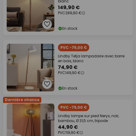
blanc
149,90 €
PVC
289,90 €
En stock
PVC -75,00 €
Lindby Tetja lampadaire avec barre
en bois, blanc
74,90 €
PVC
149,90 €
En stock
Dernière chance
PVC -75,00 €
Lindby lampe sur pied Nerys, noir,
bambou, Ø 31,5 cm, tripode
44,90 €
PVC
119,90 €