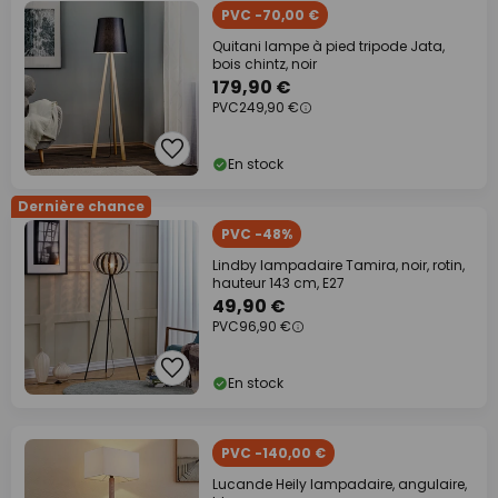
PVC -70,00 €
Quitani lampe à pied tripode Jata,
bois chintz, noir
179,90 €
PVC
249,90 €
En stock
Dernière chance
PVC -48%
Lindby lampadaire Tamira, noir, rotin,
hauteur 143 cm, E27
49,90 €
PVC
96,90 €
En stock
PVC -140,00 €
Lucande Heily lampadaire, angulaire,