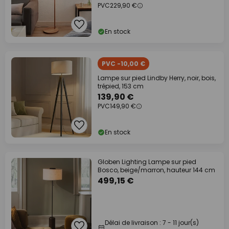
PVC
229,90 €
En stock
PVC -10,00 €
Lampe sur pied Lindby Herry, noir, bois,
trépied, 153 cm
139,90 €
PVC
149,90 €
En stock
Globen Lighting Lampe sur pied
Bosco, beige/marron, hauteur 144 cm
499,15 €
Délai de livraison : 7 - 11 jour(s)