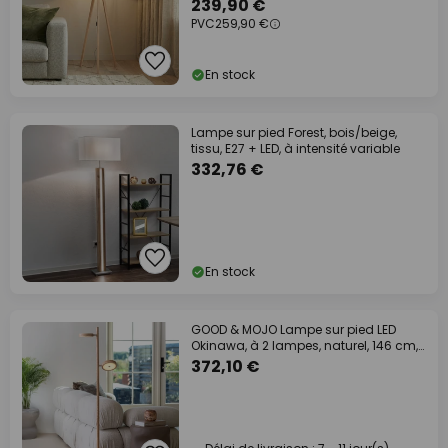
239,90 €
PVC
259,90 €
En stock
Lampe sur pied Forest, bois/beige,
tissu, E27 + LED, à intensité variable
332,76 €
En stock
GOOD & MOJO Lampe sur pied LED
Okinawa, à 2 lampes, naturel, 146 cm,
bois
372,10 €