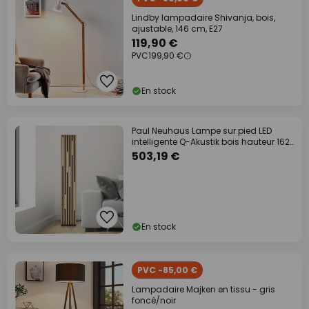
Lindby lampadaire Shivanja, bois,
ajustable, 146 cm, E27
119,90 €
PVC
199,90 €
En stock
Paul Neuhaus Lampe sur pied LED
intelligente Q-Akustik bois hauteur 162
cm
503,19 €
En stock
PVC -85,00 €
Lampadaire Majken en tissu - gris
foncé/noir