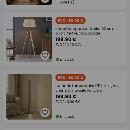
ouvré(s)
PVC -30,00 €
Lindby lampadaire Katie, 162 cm,
blanc, textile, bois, tripode
199,90 €
PVC
229,90 €
En stock
PVC -60,00 €
Lucande Lampadaire LED Lieske, noir,
chêne, à intensité variable
189,90 €
PVC
249,90 €
En stock