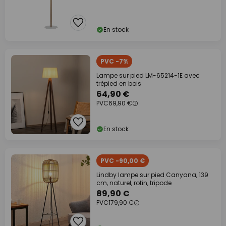
En stock
PVC -7%
Lampe sur pied LM-65214-1E avec
trépied en bois
64,90 €
PVC
69,90 €
En stock
PVC -90,00 €
Lindby lampe sur pied Canyana, 139
cm, naturel, rotin, tripode
89,90 €
PVC
179,90 €