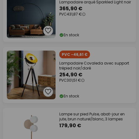
Lampadaire arqué Sparkled Light noir
365,90 €
PVC
431,87 €
En stock
PVC -46,61 €
Lampadaire Covaleda avec support
trépied noir/doré
254,90 €
PVC
301,51 €
En stock
Lampe sur pied Pulse, abat-jour en
jute, brun naturel/blanc, 3 lampes
179,90 €