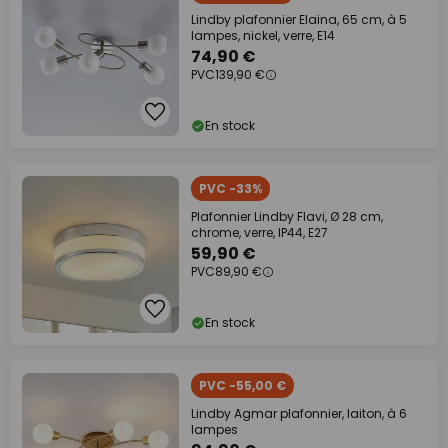
Lindby plafonnier Elaina, 65 cm, à 5
lampes, nickel, verre, E14
74,90 €
PVC
139,90 €
En stock
PVC -33%
Plafonnier Lindby Flavi, Ø 28 cm,
chrome, verre, IP44, E27
59,90 €
PVC
89,90 €
En stock
PVC -55,00 €
Lindby Agmar plafonnier, laiton, à 6
lampes