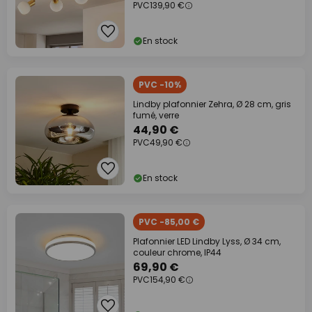
PVC
139,90 €
En stock
PVC -10%
Lindby plafonnier Zehra, Ø 28 cm, gris
fumé, verre
44,90 €
PVC
49,90 €
En stock
PVC -85,00 €
Plafonnier LED Lindby Lyss, Ø 34 cm,
couleur chrome, IP44
69,90 €
PVC
154,90 €