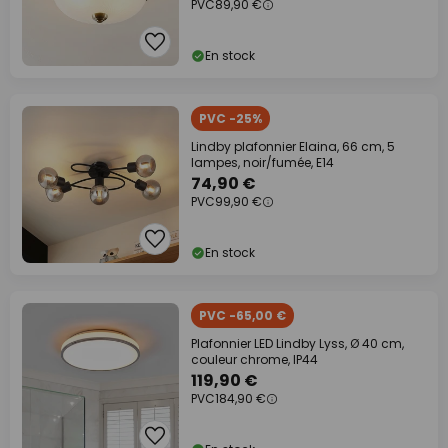
PVC
89,90 €
En stock
PVC -25%
Lindby plafonnier Elaina, 66 cm, 5
lampes, noir/fumée, E14
74,90 €
PVC
99,90 €
En stock
PVC -65,00 €
Plafonnier LED Lindby Lyss, Ø 40 cm,
couleur chrome, IP44
119,90 €
PVC
184,90 €