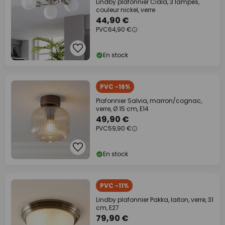
Lindby plafonnier Ciala, 3 lampes,
couleur nickel, verre
44,90 €
PVC
64,90 €
En stock
PVC -16%
Plafonnier Salvia, marron/cognac,
verre, Ø 15 cm, E14
49,90 €
PVC
59,90 €
En stock
PVC -11%
Lindby plafonnier Pakka, laiton, verre, 31
cm, E27
79,90 €