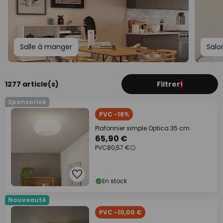
Salle à manger
Salo
1277 article(s)
Filtrer
1
Sponsorisé
PVC -18%
Plafonnier simple Optica 35 cm
65,90 €
PVC
80,57 €
En stock
Nouveauté
PVC -10,00 €