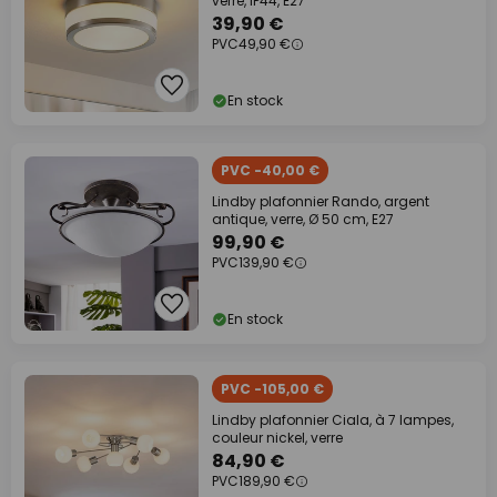
verre, IP44, E27
39,90 €
PVC
49,90 €
En stock
PVC -40,00 €
Lindby plafonnier Rando, argent
antique, verre, Ø 50 cm, E27
99,90 €
PVC
139,90 €
En stock
PVC -105,00 €
Lindby plafonnier Ciala, à 7 lampes,
couleur nickel, verre
84,90 €
PVC
189,90 €