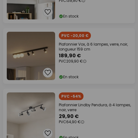
PVC
139,90 €
En stock
PVC -20,00 €
Plafonnier Vox, à 6 lampes, verre, noir,
longueur 159 cm
189,90 €
PVC
209,90 €
En stock
PVC -54%
Plafonnier Lindby Pendura, à 4 lampes,
noir, verre
29,90 €
PVC
64,90 €
En stock