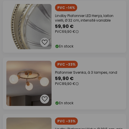
PVC -14%
Lindby Plafonnier LED Henja, laiton
vieilli, Ø 32 cm, intensité variable
59,90 €
PVC
69,90 €
En stock
PVC -33%
Plafonnier Svenka, à 3 lampes, rond
59,90 €
PVC
89,90 €
En stock
PVC -33%