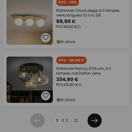
PVC -10%
Plafonnier Cloud, beige, à 3 lampes,
verre, longueur 51 cm, G9
89,90 €
PVC
99,90 €
En stock
PVC -80,90 €
Plafonnier Norma, Ø 56 cm, à 3
lampes, noir/laiton, verre
334,90 €
PVC
415,80 €
En stock
Page
1
2
3
...
22
Précédent
Suivant