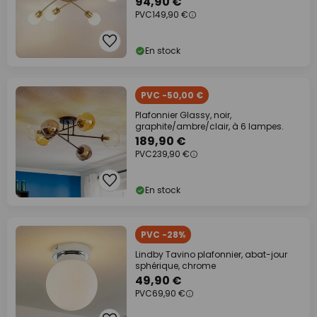
94,90 €
PVC
149,90 €
En stock
PVC -50,00 €
Plafonnier Glassy, noir,
graphite/ambre/clair, à 6 lampes.
189,90 €
PVC
239,90 €
En stock
PVC -28%
Lindby Tavino plafonnier, abat-jour
sphérique, chrome
49,90 €
PVC
69,90 €