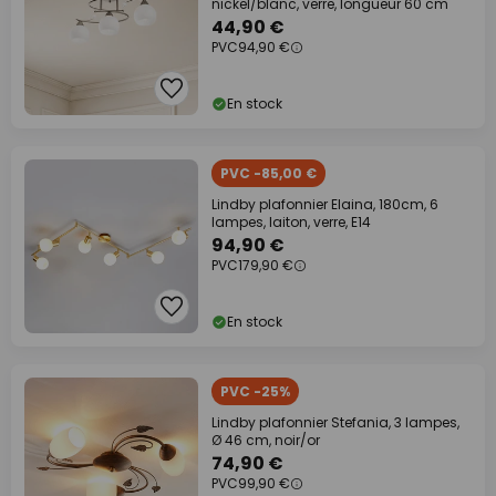
nickel/blanc, verre, longueur 60 cm
44,90 €
PVC
94,90 €
En stock
PVC -85,00 €
Lindby plafonnier Elaina, 180cm, 6
lampes, laiton, verre, E14
94,90 €
PVC
179,90 €
En stock
PVC -25%
Lindby plafonnier Stefania, 3 lampes,
Ø 46 cm, noir/or
74,90 €
PVC
99,90 €