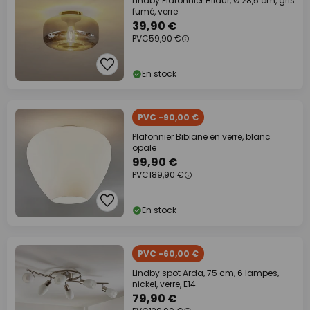
Lindby Plafonnier Hildur, Ø 28,5 cm, gris
fumé, verre
39,90 €
PVC
59,90 €
En stock
PVC -90,00 €
Plafonnier Bibiane en verre, blanc
opale
99,90 €
PVC
189,90 €
En stock
PVC -60,00 €
Lindby spot Arda, 75 cm, 6 lampes,
nickel, verre, E14
79,90 €